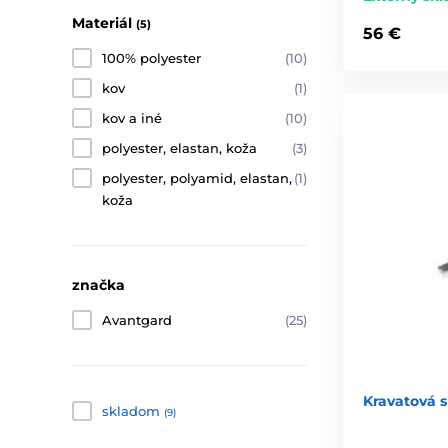
Materiál
(5)
56 €
100% polyester
(10)
kov
(1)
kov a iné
(10)
polyester, elastan, koža
(3)
polyester, polyamid, elastan,
(1)
koža
značka
Avantgard
(25)
Kravatová 
skladom
(9)