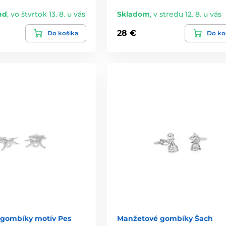
ad
,
vo štvrtok 13. 8. u vás
Skladom
,
v stredu 12. 8. u vás
28 €
Do košíka
Do ko
gombíky motív Pes
Manžetové gombíky Šach