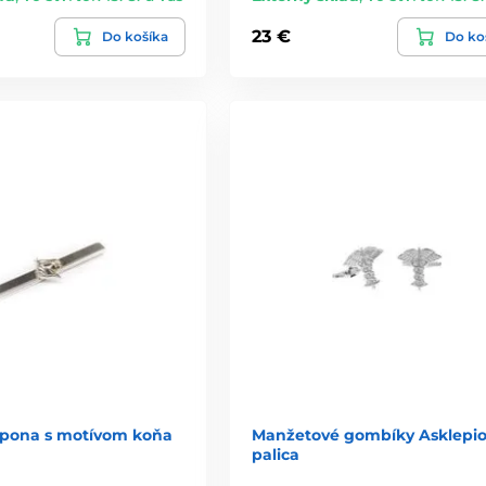
23 €
Do košíka
Do ko
spona s motívom koňa
Manžetové gombíky Asklepi
palica