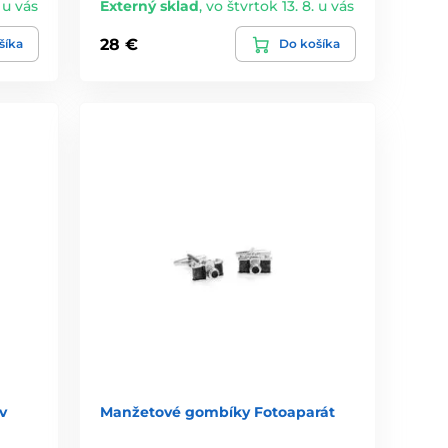
 u vás
Externý sklad
,
vo štvrtok 13. 8. u vás
28 €
šíka
Do košíka
v
Manžetové gombíky Fotoaparát