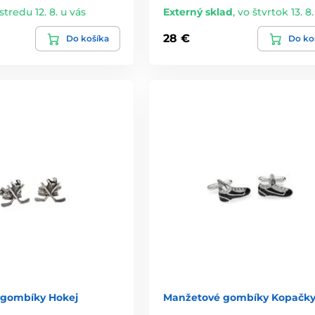
stredu 12. 8. u vás
Externý sklad
,
vo štvrtok 13. 8.
28 €
Do košíka
Do ko
 gombíky Hokej
Manžetové gombíky Kopačk