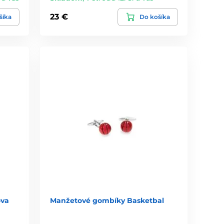
23 €
šíka
Do košíka
ova
Manžetové gombíky Basketbal