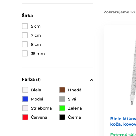
Zobrazujeme 1-2
Šírka
5 cm
7 cm
8 cm
35 mm
Farba
(8)
Biela
Hnedá
Modrá
Sivá
Strieborná
Zelená
Červená
Čierna
Biele látkov
koža, kovov
Externý skl