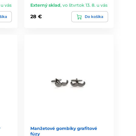
 u vás
Externý sklad
,
vo štvrtok 13. 8. u vás
28 €
šíka
Do košíka
y
Manžetové gombíky grafitové
fúzy