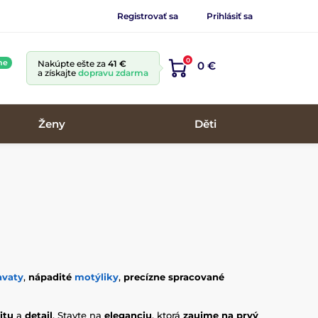
Registrovať sa
Prihlásiť sa
0
ne
Nakúpte ešte za
41 €
0 €
a získajte
dopravu zdarma
Ženy
Děti
avaty
,
nápadité
motýliky
,
precízne spracované
itu
a
detail
. Stavte na
eleganciu
, ktorá
zaujme na prvý