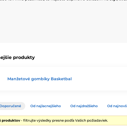
ejšie produkty
Manžetové gombíky Basketbal
Doporučené
Od najlacnejšieho
Od najdražšieho
Od najnovš
5 produktov
- filtrujte výsledky presne podľa Vašich požiadaviek.