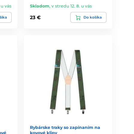
 u vás
Skladom
,
v stredu 12. 8. u vás
23 €
šíka
Do košíka
Rybárske traky so zapínaním na
ové
kovové klipy