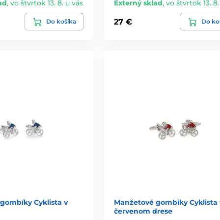
ad
,
vo štvrtok 13. 8. u vás
Externý sklad
,
vo štvrtok 13. 8.
27 €
Do košíka
Do ko
gombíky Cyklista v
Manžetové gombíky Cyklista 
červenom drese