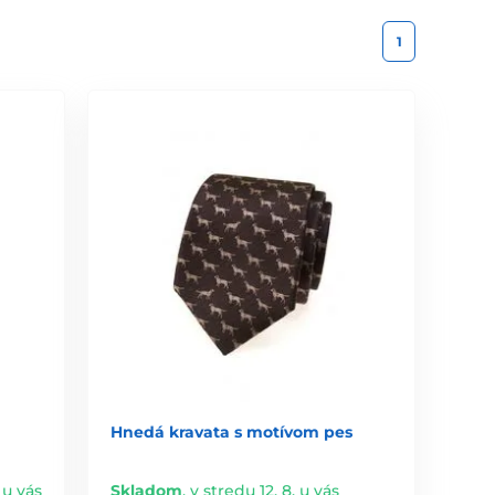
1
Hnedá kravata s motívom pes
 u vás
Skladom
,
v stredu 12. 8. u vás