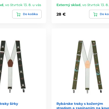
ad
,
vo štvrtok 13. 8. u vás
Externý sklad
,
vo štvrtok 13. 8.
28 €
Do košíka
Do ko
traky šírky
Rybárske traky s koženým
stredom a zapínaním na kov