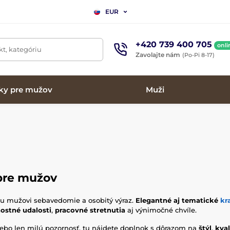
EUR
+420 739 400 705
onli
t, kategóriu
Zavolajte nám
(Po-Pi 8-17)
ky pre mužov
Muži
pre mužov
u mužovi sebavedomie a osobitý výraz.
Elegantné aj tematické
kr
nostné udalosti
,
pracovné stretnutia
aj výnimočné chvíle.
ebo len milú pozornosť, tu nájdete doplnok s dôrazom na
štýl
,
kval