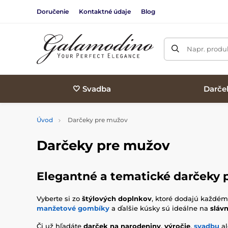
Doručenie
Kontaktné údaje
Blog
Napr. produk
🤍 Svadba
Darče
Úvod
Darčeky pre mužov
Darčeky pre mužov
Elegantné a tematické darčeky 
Vyberte si zo
štýlových doplnkov
, ktoré dodajú každém
manžetové gombíky
a ďalšie kúsky sú ideálne na
sláv
Či už hľadáte
darček na narodeniny
,
výročie
,
svadbu
al