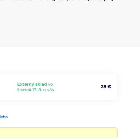
Externý sklad
vo
28 €
štvrtok 13. 8. u vás
ieho