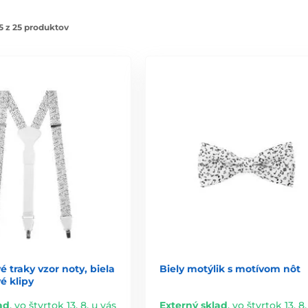
5 z 25 produktov
é traky vzor noty, biela
Biely motýlik s motívom nôt
é klipy
ad
,
vo štvrtok 13. 8. u vás
Externý sklad
,
vo štvrtok 13. 8.