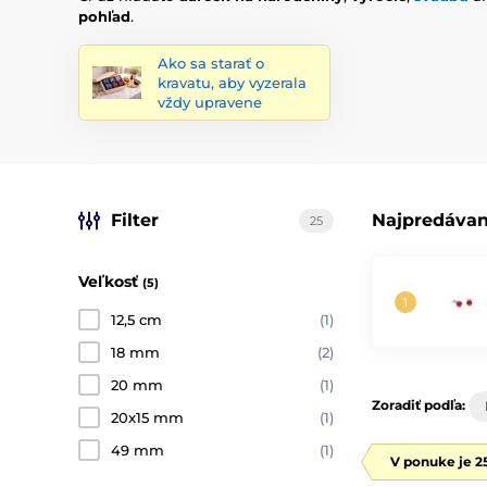
pohľad
.
Ako sa starať o
kravatu, aby vyzerala
vždy upravene
Filter
Najpredávan
25
Veľkosť
(5)
12,5 cm
(1)
18 mm
(2)
20 mm
(1)
Zoradiť podľa:
20x15 mm
(1)
49 mm
(1)
V ponuke je 2