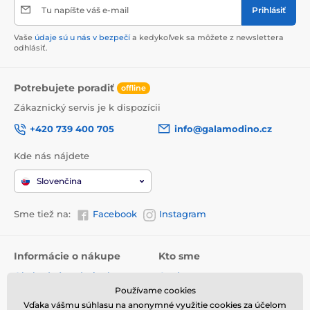
Tu napíšte váš e-mail
Prihlásiť
Vaše
údaje sú u nás v bezpečí
a kedykoľvek sa môžete z newslettera
odhlásiť.
Potrebujete poradiť
offline
Zákaznický servis je k dispozícii
+420 739 400 705
info@galamodino.cz
Kde nás nájdete
Slovenčina
Sme tiež na:
Facebook
Instagram
Informácie o nákupe
Kto sme
Obchodné podmienky
O nás
Používame cookies
Doručenie
Kontaktné údaje
Vďaka vášmu súhlasu na anonymné využitie cookies za účelom