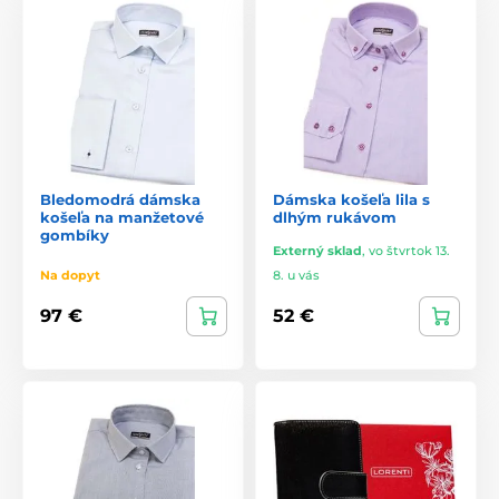
Bledomodrá dámska
Dámska košeľa lila s
košeľa na manžetové
dlhým rukávom
gombíky
Externý sklad
,
vo štvrtok 13.
Na dopyt
8. u vás
97 €
52 €