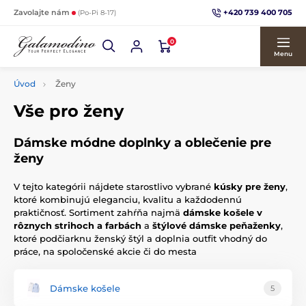
+420 739 400 705
Zavolajte nám
(Po-Pi 8-17)
0
Menu
Úvod
Ženy
Vše pro ženy
Dámske módne doplnky a oblečenie pre
ženy
V tejto kategórii nájdete starostlivo vybrané
kúsky pre ženy
,
ktoré kombinujú eleganciu, kvalitu a každodennú
praktičnosť. Sortiment zahŕňa najmä
dámske košele v
rôznych strihoch a farbách
a
štýlové dámske peňaženky
,
ktoré podčiarknu ženský štýl a doplnia outfit vhodný do
práce, na spoločenské akcie či do mesta
Dámske košele
5