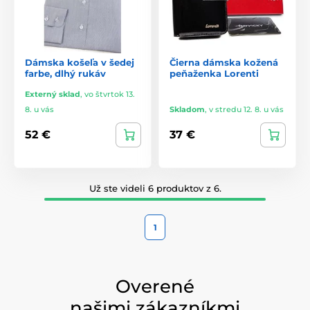
Dámska košeľa v šedej
Čierna dámska kožená
farbe, dlhý rukáv
peňaženka Lorenti
Externý sklad
,
vo štvrtok 13.
8. u vás
Skladom
,
v stredu 12. 8. u vás
52 €
37 €
Už ste videli 6 produktov z 6.
1
Overené
našimi zákazníkmi