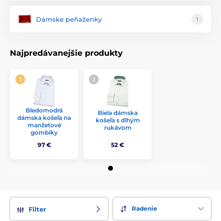
Dámske peňaženky
1
Najpredávanejšie produkty
Bledomodrá
Biela dámska
dámska košeľa na
košeľa s dlhým
manžetové
rukávom
gombíky
97 €
52 €
Radenie
Filter