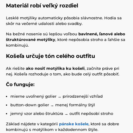
Materiál robí veľký rozdiel
Lesklé motýliky automaticky pôsobia slávnostne. Hodia sa
skôr na večerné udalosti alebo svadby.
Na bežné nosenie sú lepšou voľbou
bavlnené, ľanové alebo
štruktúrované motýliky
, ktoré nepôsobia stroho a ľahšie sa
kombinujú.
Košeľa určuje tón celého outfitu
Ak riešite
ako nosiť motýlika ku košeli
, začnite práve pri
nej. Košeľa rozhoduje o tom, ako bude celý outfit pôsobiť.
Čo funguje:
mierne uvoľnený golier → prirodzenejší vzhľad
button-down golier → menej formálny štýl
jemný vzor alebo štruktúra → outfit nepôsobí stroho
Základ nájdete v kategórii
pánske košele
, ktoré sa dobre
kombinujú s motýlikom v každodennom štýle.