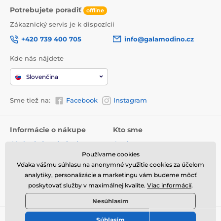
Potrebujete poradiť
offline
Zákaznický servis je k dispozícii
+420 739 400 705
info@galamodino.cz
Kde nás nájdete
Slovenčina
Sme tiež na:
Facebook
Instagram
Informácie o nákupe
Kto sme
Obchodné podmienky
O nás
Používame cookies
Doručenie
Kontaktné údaje
Vďaka vášmu súhlasu na anonymné využitie cookies za účelom
Vrátenie tovaru a reklamácie
Ochrana osobných údajov
analytiky, personalizácie a marketingu vám budeme môcť
poskytovať služby v maximálnej kvalite.
Viac informácií
.
Online vrátenie a reklamácia
Spolupráca s Galamodino
Nesúhlasím
Súhlasím
© 2026 www.galamodino.sk ⦁ E-shop vytvorila
SIMPLIA.cz