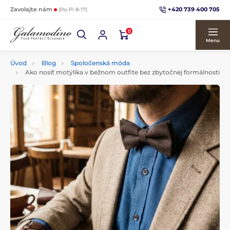
+420 739 400 705
Zavolajte nám
(Po-Pi 8-17)
0
Menu
Úvod
Blog
Spoločenská móda
Ako nosiť motýlika v bežnom outfite bez zbytočnej formálnosti