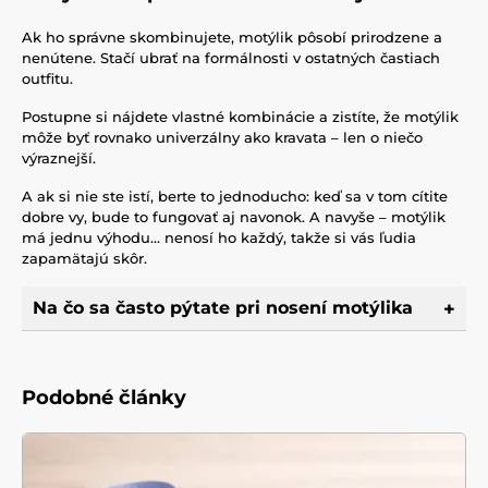
Ak ho správne skombinujete, motýlik pôsobí prirodzene a
nenútene. Stačí ubrať na formálnosti v ostatných častiach
outfitu.
Postupne si nájdete vlastné kombinácie a zistíte, že motýlik
môže byť rovnako univerzálny ako kravata – len o niečo
výraznejší.
A ak si nie ste istí, berte to jednoducho: keď sa v tom cítite
dobre vy, bude to fungovať aj navonok. A navyše – motýlik
má jednu výhodu… nenosí ho každý, takže si vás ľudia
zapamätajú skôr.
Na čo sa často pýtate pri nosení motýlika
Podobné články