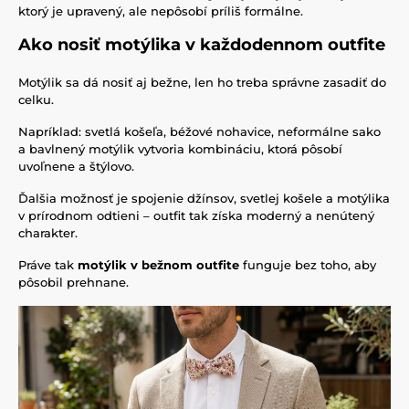
ktorý je upravený, ale nepôsobí príliš formálne.
Ako nosiť motýlika v každodennom outfite
Motýlik sa dá nosiť aj bežne, len ho treba správne zasadiť do
celku.
Napríklad: svetlá košeľa, béžové nohavice, neformálne sako
a bavlnený motýlik vytvoria kombináciu, ktorá pôsobí
uvoľnene a štýlovo.
Ďalšia možnosť je spojenie džínsov, svetlej košele a motýlika
v prírodnom odtieni – outfit tak získa moderný a nenútený
charakter.
Práve tak
motýlik v bežnom outfite
funguje bez toho, aby
pôsobil prehnane.