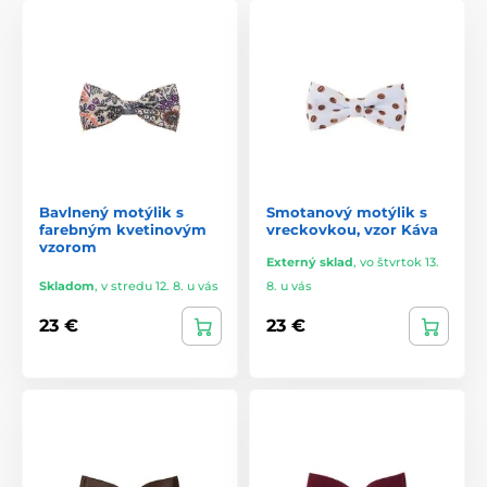
Bavlnený motýlik s
Smotanový motýlik s
farebným kvetinovým
vreckovkou, vzor Káva
vzorom
Externý sklad
,
vo štvrtok 13.
Skladom
,
v stredu 12. 8. u vás
8. u vás
23 €
23 €