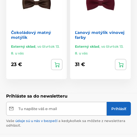
Čokoládový matný
Ľanový motýlik vínovej
motýlik
farby
Externý sklad
,
vo štvrtok 13.
Externý sklad
,
vo štvrtok 13.
8. u vás
8. u vás
23 €
31 €
Prihláste sa do newsletteru
Tu napíšte váš e-mail
Prihlásiť
Vaše
údaje sú u nás v bezpečí
a kedykoľvek sa môžete z newslettera
odhlásiť.