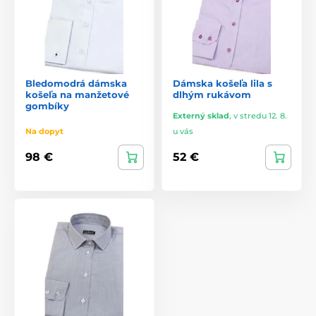
Bledomodrá dámska
Dámska košeľa lila s
košeľa na manžetové
dlhým rukávom
gombíky
Externý sklad
,
v stredu 12. 8.
Na dopyt
u vás
98 €
52 €