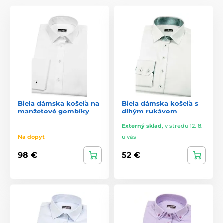
Biela dámska košeľa na
Biela dámska košeľa s
manžetové gombíky
dlhým rukávom
Externý sklad
,
v stredu 12. 8.
Na dopyt
u vás
98 €
52 €