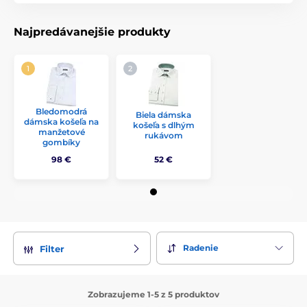
Najpredávanejšie produkty
Bledomodrá
Biela dámska
dámska košeľa na
košeľa s dlhým
manžetové
rukávom
gombíky
98 €
52 €
Radenie
Filter
Zobrazujeme 1-5 z 5 produktov