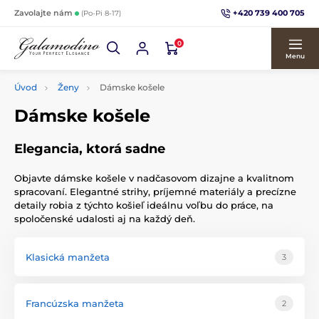
+420 739 400 705
Zavolajte nám
(Po-Pi 8-17)
0
Menu
Úvod
Ženy
Dámske košele
Dámske košele
Elegancia, ktorá sadne
Objavte dámske košele v nadčasovom dizajne a kvalitnom
spracovaní. Elegantné strihy, príjemné materiály a precízne
detaily robia z týchto košieľ ideálnu voľbu do práce, na
spoločenské udalosti aj na každý deň.
Klasická manžeta
3
Francúzska manžeta
2