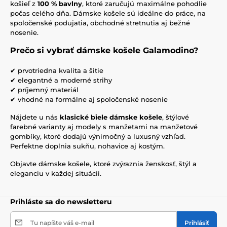
košieľ z
100 % bavlny
, ktoré zaručujú maximálne pohodlie
počas celého dňa. Dámske košele sú ideálne do práce, na
spoločenské podujatia, obchodné stretnutia aj bežné
nosenie.
Prečo si vybrať dámske košele Galamodino?
✔ prvotriedna kvalita a šitie
✔ elegantné a moderné strihy
✔ príjemný materiál
✔ vhodné na formálne aj spoločenské nosenie
Nájdete u nás
klasické biele dámske košele
, štýlové
farebné varianty aj modely s manžetami na manžetové
gombíky, ktoré dodajú výnimočný a luxusný vzhľad.
Perfektne doplnia sukňu, nohavice aj kostým.
Objavte dámske košele, ktoré zvýraznia ženskosť, štýl a
eleganciu v každej situácii.
Prihláste sa do newsletteru
Tu napíšte váš e-mail
Prihlásiť