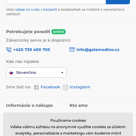
Vaše
údaje sú u nás v bezpečí
a kedykoľvek sa môžete z newslettera
odhlásiť.
Potrebujete poradiť
online
Zákaznický servis je k dispozícii
+420 739 400 705
info@galamodino.cz
Kde nás nájdete
Slovenčina
Sme tiež na:
Facebook
Instagram
Informácie o nákupe
Kto sme
Obchodné podmienky
O nás
Používame cookies
Doručenie
Kontaktné údaje
Vďaka vášmu súhlasu na anonymné využitie cookies za účelom
Vrátenie tovaru a reklamácie
Ochrana osobných údajov
analytiky, personalizácie a marketingu vám budeme môcť