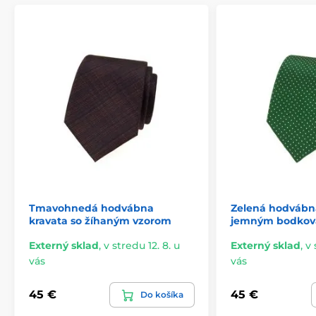
Tmavohnedá hodvábna
Zelená hodvábna
kravata so žíhaným vzorom
jemným bodkov
Externý sklad
,
v stredu 12. 8. u
Externý sklad
,
v 
vás
vás
45 €
45 €
Do košíka