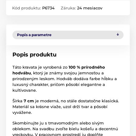
Kód produktu:
P6734
Záruka:
24 mesiacov
Popis a parametre
Popis produktu
Táto kravata je vyrobená zo
100 % prírodného
hodvábu
, ktorý je známy svojou jemnosťou a
prirodzeným leskom. Hodváb dodáva farbe hĺbku a
luxusný charakter, pričom pôsobí elegantne a
kultivovane.
Šírka
7 cm
je moderná, no stále dostatočne klasická.
Materiál sa krásne viaže, uzol drží tvar a pôsobí
vyvážene.
Skombinujte ju s tmavomodrým alebo sivým
oblekom. Na svadbu zvoľte bielu košeľu a decentnú
vreckovku. V pracovnom prostredí ju doplňte