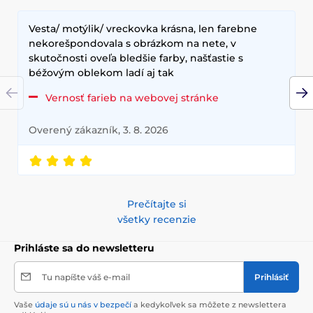
Vesta/ motýlik/ vreckovka krásna, len farebne
nekorešpondovala s obrázkom na nete, v
skutočnosti oveľa bledšie farby, našťastie s
béžovým oblekom ladí aj tak
Vernosť farieb na webovej stránke
Overený zákazník, 3. 8. 2026
Prečítajte si
všetky recenzie
Prihláste sa do newsletteru
Tu napíšte váš e-mail
Prihlásiť
Vaše
údaje sú u nás v bezpečí
a kedykoľvek sa môžete z newslettera