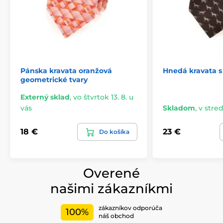
Pánska kravata oranžová
Hnedá kravata 
geometrické tvary
Externý sklad
,
vo štvrtok 13. 8. u
vás
Skladom
,
v stred
18 €
23 €
Do košíka
Overené
našimi zákazníkmi
zákazníkov odporúča
100%
náš obchod