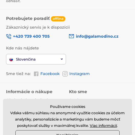
odhlásiť.
Potrebujete poradiť
offline
Zákaznický servis je k dispozícii
+420 739 400 705
info@galamodino.cz
Kde nás nájdete
Slovenčina
Sme tiež na:
Facebook
Instagram
Informácie o nákupe
Kto sme
Obchodné podmienky
O nás
Používame cookies
Doručenie
Kontaktné údaje
Vďaka vášmu súhlasu na anonymné využitie cookies za účelom
Vrátenie tovaru a reklamácie
Ochrana osobných údajov
analytiky, personalizácie a marketingu vám budeme môcť
poskytovať služby v maximálnej kvalite.
Viac informácií
.
Online vrátenie a reklamácia
Spolupráca s Galamodino