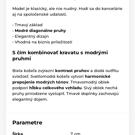
Model je klasický, ale nie nudný. Hodí sa do kancelárie
aj na spoločenské udalosti.
• Tmavý základ
•
Modré diagonálne pruhy
• Elegantný dizajn
• Vhodná na biznis príležitosti
S čím kombinovať kravatu s modrými
pruhmi
Biela košeľa zvýrazní
kontrast pruhov
a dodá outfitu
sviežosť. Svetlomodrá košeľa vytvorí
harmonické
prepojenie modrých tónov
. Tmavomodrý oblek
podporí
hĺbku celkového vzhľadu
. Sivý oblek nechá
pruhy prirodzene vystúpiť. Tmavé doplnky zachovajú
elegantný dojem.
Parametre
Šírka
7 cm