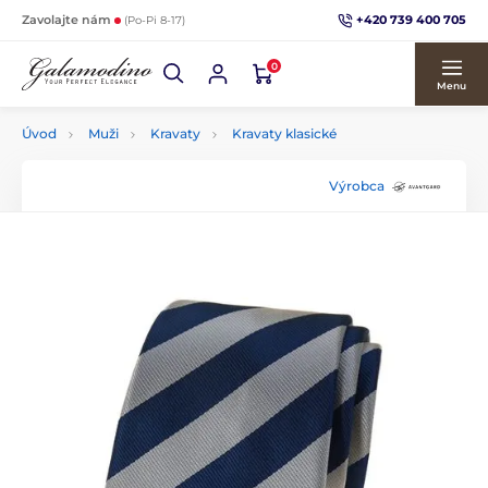
+420 739 400 705
Zavolajte nám
(Po-Pi 8-17)
0
Menu
Úvod
Muži
Kravaty
Kravaty klasické
Výrobca