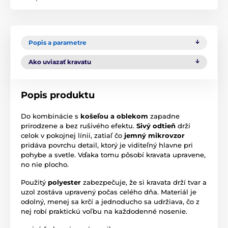
Popis a parametre
Ako uviazať kravatu
Popis produktu
Do kombinácie s
košeľou a oblekom
zapadne
prirodzene a bez rušivého efektu.
Sivý odtieň
drží
celok v pokojnej línii, zatiaľ čo
jemný mikrovzor
pridáva povrchu detail, ktorý je viditeľný hlavne pri
pohybe a svetle. Vďaka tomu pôsobí kravata upravene,
no nie plocho.
Použitý
polyester
zabezpečuje, že si kravata drží tvar a
uzol zostáva upravený počas celého dňa. Materiál je
odolný, menej sa krčí a jednoducho sa udržiava, čo z
nej robí praktickú voľbu na každodenné nosenie.