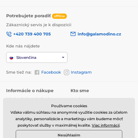
Potrebujete poradiť
offline
Zákaznický servis je k dispozícii
+420 739 400 705
info@galamodino.cz
Kde nás nájdete
Slovenčina
Sme tiež na:
Facebook
Instagram
Informácie o nákupe
Kto sme
Obchodné podmienky
O nás
Používame cookies
Doručenie
Kontaktné údaje
Vďaka vášmu súhlasu na anonymné využitie cookies za účelom
Vrátenie tovaru a reklamácie
Ochrana osobných údajov
analytiky, personalizácie a marketingu vám budeme môcť
poskytovať služby v maximálnej kvalite.
Viac informácií
.
Online vrátenie a reklamácia
Spolupráca s Galamodino
Nesúhlasím