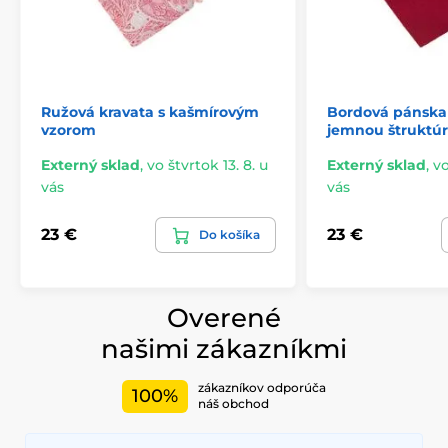
Ružová kravata s kašmírovým
Bordová pánska 
vzorom
jemnou štruktú
Externý sklad
,
vo štvrtok 13. 8. u
Externý sklad
,
vo
vás
vás
23 €
23 €
Do košíka
Overené
našimi zákazníkmi
zákazníkov odporúča
100%
náš obchod