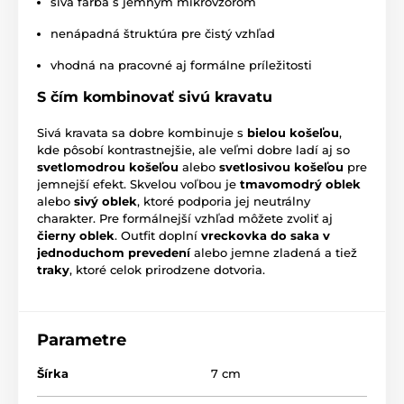
sivá farba s jemným mikrovzorom
nenápadná štruktúra pre čistý vzhľad
vhodná na pracovné aj formálne príležitosti
S čím kombinovať sivú kravatu
Sivá kravata sa dobre kombinuje s
bielou košeľou
,
kde pôsobí kontrastnejšie, ale veľmi dobre ladí aj so
svetlomodrou košeľou
alebo
svetlosivou košeľou
pre
jemnejší efekt. Skvelou voľbou je
tmavomodrý oblek
alebo
sivý oblek
, ktoré podporia jej neutrálny
charakter. Pre formálnejší vzhľad môžete zvoliť aj
čierny oblek
. Outfit doplní
vreckovka do saka v
jednoduchom prevedení
alebo jemne zladená a tiež
traky
, ktoré celok prirodzene dotvoria.
Parametre
Šírka
7 cm