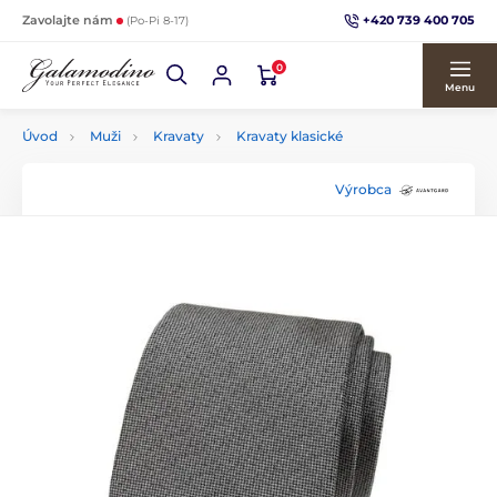
+420 739 400 705
Zavolajte nám
(Po-Pi 8-17)
0
Menu
Úvod
Muži
Kravaty
Kravaty klasické
Výrobca