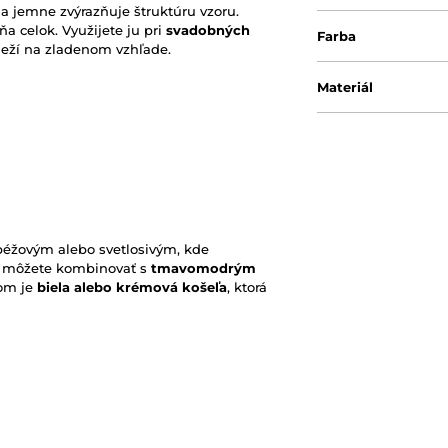
ar a jemne zvýrazňuje štruktúru vzoru.
ňa celok. Využijete ju pri
svadobných
Farba
leží na zladenom vzhľade.
Materiál
 béžovým alebo svetlosivým, kde
 ju môžete kombinovať s
tmavomodrým
dom je
biela alebo krémová košeľa
, ktorá