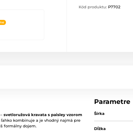
Kód produktu:
P7702
ine
Parametre
Šírka
 –
svetloružová kravata s paisley vzorom
a ľahko kombinuje a je vhodný najmä pre
íliš formálny dojem.
Dĺžka