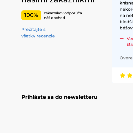
krásna
nekor
zákazníkov odporúča
100%
na net
náš obchod
bledši
béžov
Prečítajte si
všetky recenzie
Ve
st
Overen
Prihláste sa do newsletteru