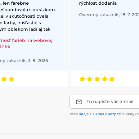
, len farebne
rýchlost dodania
ešpondovala s obrázkom
Overený zákazník, 18. 7. 20
e, v skutočnosti oveľa
e farby, našťastie s
ým oblekom ladí aj tak
rnosť farieb na webovej
ránke
ý zákazník, 3. 8. 2026
Tu napíšte váš e-mail
Vaše
údaje sú u nás v bezpečí
a kedykoľ