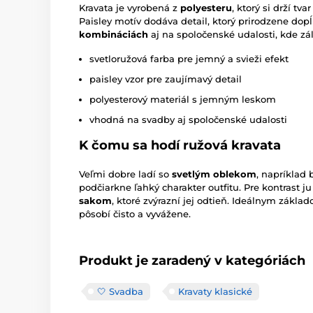
Kravata je vyrobená z
polyesteru
, ktorý si drží tv
Paisley motív dodáva detail, ktorý prirodzene dopĺ
kombináciách
aj na spoločenské udalosti, kde zá
svetloružová farba pre jemný a svieži efekt
paisley vzor pre zaujímavý detail
polyesterový materiál s jemným leskom
vhodná na svadby aj spoločenské udalosti
K čomu sa hodí ružová kravata
Veľmi dobre ladí so
svetlým oblekom
, napríklad
podčiarkne ľahký charakter outfitu. Pre kontrast
sakom
, ktoré zvýrazní jej odtieň. Ideálnym zákla
pôsobí čisto a vyvážene.
Produkt je zaradený v kategóriách
🤍 Svadba
Kravaty klasické