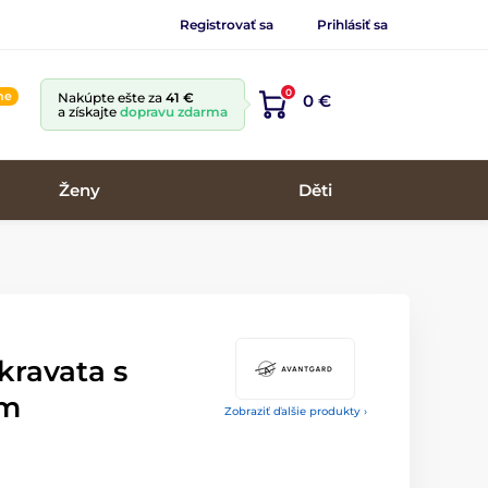
Registrovať sa
Prihlásiť sa
0
ine
Nakúpte ešte za
41 €
0 €
a získajte
dopravu zdarma
Ženy
Děti
kravata s
om
Zobraziť ďalšie produkty ›