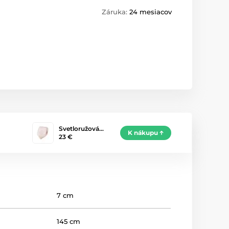
Záruka:
24 mesiacov
Svetloružová…
K nákupu
23 €
7 cm
145 cm