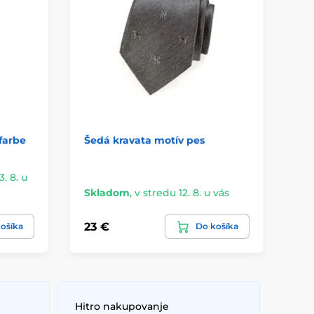
farbe
Šedá kravata motív pes
Če
pe
3. 8. u
Skladom
,
v stredu 12. 8. u vás
Sk
23 €
23
ošíka
Do košíka
Hitro nakupovanje