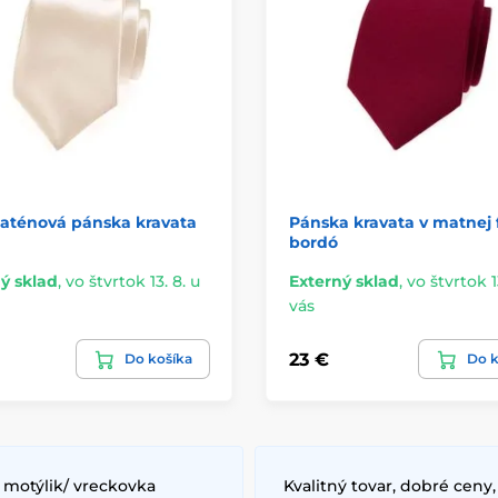
saténová pánska kravata
Pánska kravata v matnej 
bordó
ý sklad
,
vo štvrtok 13. 8. u
Externý sklad
,
vo štvrtok 1
vás
23 €
Do košíka
Do k
 motýlik/ vreckovka
Kvalitný tovar, dobré ceny,