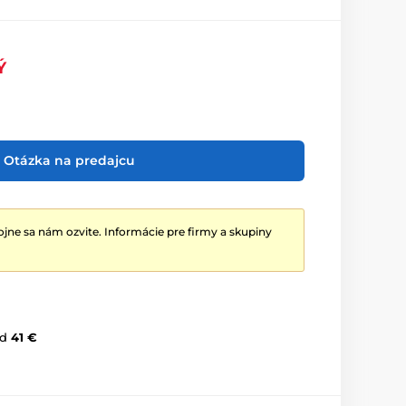
Ý
Otázka na predajcu
jne sa nám ozvite. Informácie pre firmy a skupiny
d
41 €