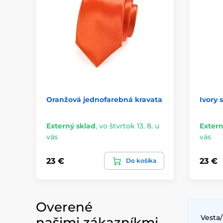
Oranžová jednofarebná kravata
Ivory 
Externý sklad
,
vo štvrtok 13. 8. u
Extern
vás
vás
23 €
23 €
Do košíka
Overené
Vesta/
našimi zákazníkmi