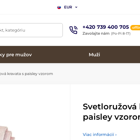
EUR
+420 739 400 705
offl
t, kategóriu
Zavolajte nám
(Po-Pi 8-17)
ky pre mužov
Muži
ová kravata s paisley vzorom
Svetloružová 
paisley vzor
Viac informácií ›