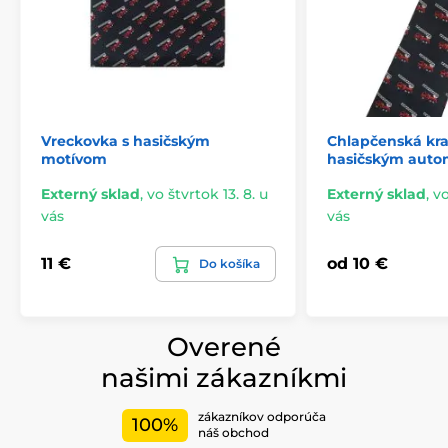
Vreckovka s hasičským
Chlapčenská kra
motívom
hasičským aut
Externý sklad
,
vo štvrtok 13. 8. u
Externý sklad
,
vo
vás
vás
11 €
od 10 €
Do košíka
Overené
našimi zákazníkmi
zákazníkov odporúča
100%
náš obchod