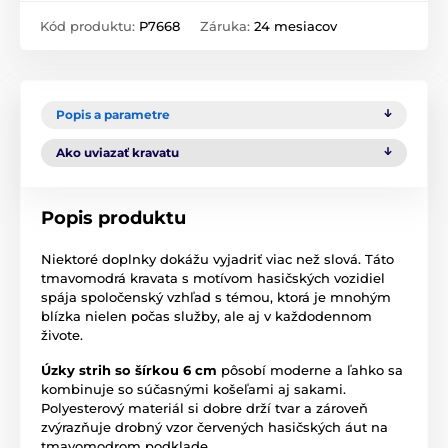
Kód produktu:
P7668
Záruka:
24 mesiacov
Popis a parametre
Ako uviazať kravatu
Popis produktu
Niektoré doplnky dokážu vyjadriť viac než slová. Táto
tmavomodrá kravata s motívom hasičských vozidiel
spája spoločenský vzhľad s témou, ktorá je mnohým
blízka nielen počas služby, ale aj v každodennom
živote.
Úzky strih so šírkou 6 cm
pôsobí moderne a ľahko sa
kombinuje so súčasnými košeľami aj sakami.
Polyesterový materiál si dobre drží tvar a zároveň
zvýrazňuje drobný vzor červených hasičských áut na
tmavomodrom podklade.