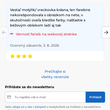
Vesta/ motýlik/ vreckovka krásna, len farebne
nekorešpondovala s obrázkom na nete, v
skutočnosti oveľa bledšie farby, našťastie s
béžovým oblekom ladí aj tak
Vernosť farieb na webovej stránke
Overený zákazník, 3. 8. 2026
Prečítajte si
všetky recenzie
Prihláste sa do newsletteru
Tu napíšte váš e-mail
Prihlásiť
Vaše
údaje sú u nás v bezpečí
a kedykoľvek sa môžete z newslettera