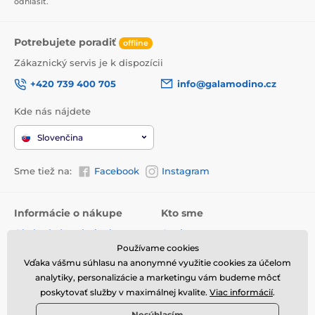
odhlásiť.
Potrebujete poradiť
offline
Zákaznický servis je k dispozícii
+420 739 400 705
info@galamodino.cz
Kde nás nájdete
Slovenčina
Sme tiež na:
Facebook
Instagram
Informácie o nákupe
Kto sme
Obchodné podmienky
O nás
Používame cookies
Doručenie
Kontaktné údaje
Vďaka vášmu súhlasu na anonymné využitie cookies za účelom
Vrátenie tovaru a reklamácie
Ochrana osobných údajov
analytiky, personalizácie a marketingu vám budeme môcť
poskytovať služby v maximálnej kvalite.
Viac informácií
.
Online vrátenie a reklamácia
Spolupráca s Galamodino
Nesúhlasím