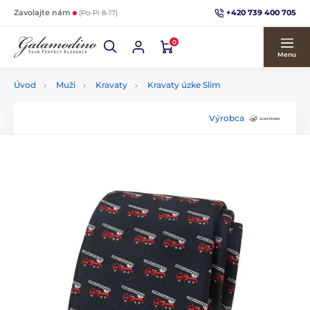
+420 739 400 705
Zavolajte nám
(Po-Pi 8-17)
0
Menu
Úvod
Muži
Kravaty
Kravaty úzke Slim
Výrobca