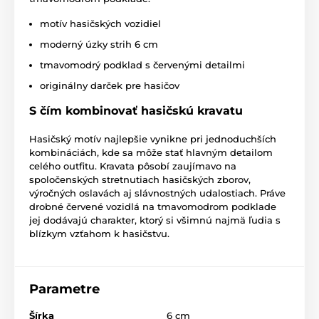
motív hasičských vozidiel
moderný úzky strih 6 cm
tmavomodrý podklad s červenými detailmi
originálny darček pre hasičov
S čím kombinovať hasičskú kravatu
Hasičský motív najlepšie vynikne pri jednoduchších
kombináciách, kde sa môže stať hlavným detailom
celého outfitu. Kravata pôsobí zaujímavo na
spoločenských stretnutiach hasičských zborov,
výročných oslavách aj slávnostných udalostiach. Práve
drobné červené vozidlá na tmavomodrom podklade
jej dodávajú charakter, ktorý si všimnú najmä ľudia s
blízkym vzťahom k hasičstvu.
Parametre
Šírka
6 cm