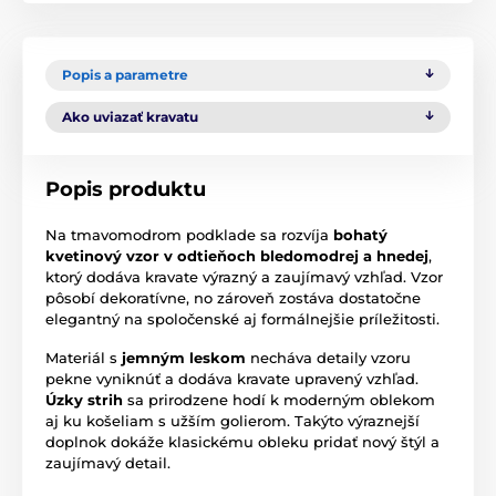
Popis a parametre
Ako uviazať kravatu
Popis produktu
Na tmavomodrom podklade sa rozvíja
bohatý
kvetinový vzor v odtieňoch bledomodrej a hnedej
,
ktorý dodáva kravate výrazný a zaujímavý vzhľad. Vzor
pôsobí dekoratívne, no zároveň zostáva dostatočne
elegantný na spoločenské aj formálnejšie príležitosti.
Materiál s
jemným leskom
necháva detaily vzoru
pekne vyniknúť a dodáva kravate upravený vzhľad.
Úzky strih
sa prirodzene hodí k moderným oblekom
aj ku košeliam s užším golierom. Takýto výraznejší
doplnok dokáže klasickému obleku pridať nový štýl a
zaujímavý detail.