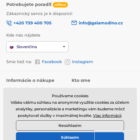
Potrebujete poradiť
offline
Zákaznický servis je k dispozícii
+420 739 400 705
info@galamodino.cz
Kde nás nájdete
Slovenčina
Sme tiež na:
Facebook
Instagram
Informácie o nákupe
Kto sme
Obchodné podmienky
O nás
Používame cookies
Doručenie
Kontaktné údaje
Vďaka vášmu súhlasu na anonymné využitie cookies za účelom
Vrátenie tovaru a reklamácie
Ochrana osobných údajov
analytiky, personalizácie a marketingu vám budeme môcť
poskytovať služby v maximálnej kvalite.
Viac informácií
.
Online vrátenie a reklamácia
Spolupráca s Galamodino
Nesúhlasím
Súhlasím
© 2026 www.galamodino.sk ⦁ E-shop vytvorila
SIMPLIA.cz