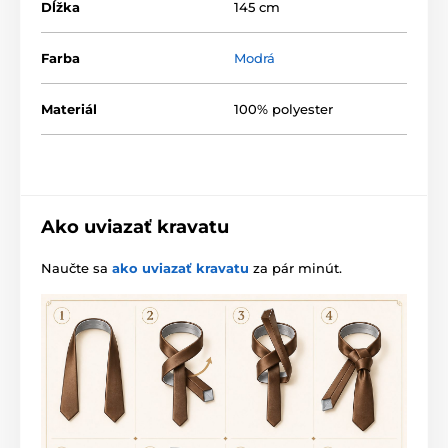
Dĺžka
145 cm
Farba
Modrá
Materiál
100% polyester
Ako uviazať kravatu
Naučte sa
ako uviazať kravatu
za pár minút.