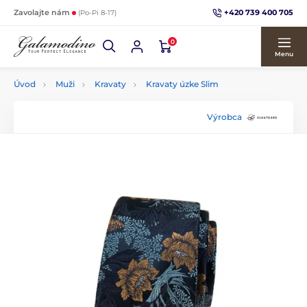
+420 739 400 705
Zavolajte nám
(Po-Pi 8-17)
0
Menu
Úvod
Muži
Kravaty
Kravaty úzke Slim
Výrobca