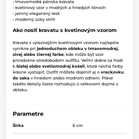
• tmavomodrá pánska kravata
• kvetinový vzor v modrých a hnedých tónoch
• jemný elegantný lesk
• moderný úzky strih
Ako nosiť kravatu s kvetinovým vzorom
Kravata s výraznejším kvetinovým vzorom najlepšie
vynikne pri
jednoduchom obleku v tmavomodrej,
sivej alebo čiernej farbe
, kde môže byť vzor
prirodzene stredobodom outfitu. Veľmi dobre sa hodí
k
bielej alebo svetlomodrej košeli
, ktorá nechá farby
krásne vystúpiť. Outfit môžete doplniť aj o
vreckovku
do saka
v hnedom alebo modrom odtieni. Práve
takéto detaily často rozhodujú o celkovom dojme z
obleku.
Parametre
Šírka
6 cm