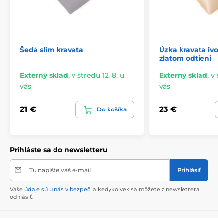
Šedá slim kravata
Úzka kravata iv
zlatom odtieni
Externý sklad
,
v stredu 12. 8. u
Externý sklad
,
v 
vás
vás
21 €
23 €
Do košíka
Prihláste sa do newsletteru
Tu napíšte váš e-mail
Prihlásiť
Vaše
údaje sú u nás v bezpečí
a kedykoľvek sa môžete z newslettera
odhlásiť.