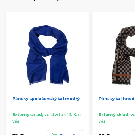
Pánsky spoločenský šál modrý
Pánsky šál hned
Externý sklad
,
vo štvrtok 13. 8. u
Externý sklad
,
vo
vás
vás