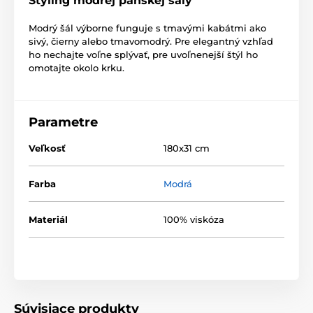
Styling modrej pánskej šály
Modrý šál výborne funguje s tmavými kabátmi ako
sivý, čierny alebo tmavomodrý. Pre elegantný vzhľad
ho nechajte voľne splývať, pre uvoľnenejší štýl ho
omotajte okolo krku.
Parametre
Veľkosť
180x31 cm
Farba
Modrá
Materiál
100% viskóza
Súvisiace produkty