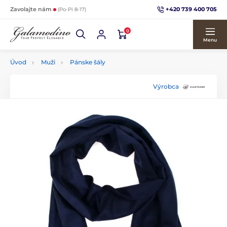
+420 739 400 705
Zavolajte nám
(Po-Pi 8-17)
0
Menu
Úvod
Muži
Pánske šály
Výrobca