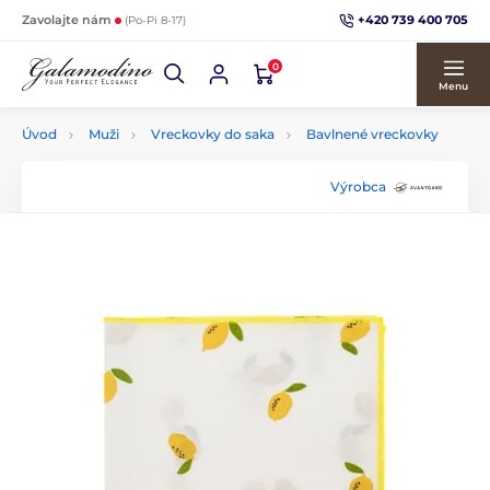
+420 739 400 705
Zavolajte nám
(Po-Pi 8-17)
0
Menu
Úvod
Muži
Vreckovky do saka
Bavlnené vreckovky
Výrobca