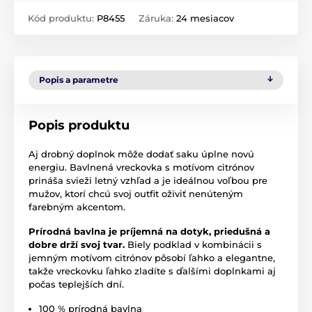
Kód produktu:
P8455
Záruka:
24 mesiacov
Popis a parametre
Popis produktu
Aj drobný doplnok môže dodať saku úplne novú
energiu. Bavlnená vreckovka s motívom citrónov
prináša svieži letný vzhľad a je ideálnou voľbou pre
mužov, ktorí chcú svoj outfit oživiť nenúteným
farebným akcentom.
Prírodná bavlna je príjemná na dotyk, priedušná a
dobre drží svoj tvar.
Biely podklad v kombinácii s
jemným motívom citrónov pôsobí ľahko a elegantne,
takže vreckovku ľahko zladíte s ďalšími doplnkami aj
počas teplejších dní.
100 % prírodná bavlna