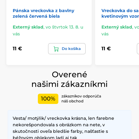
Pánska vreckovka z bavlny
Vreckovka do sa
zelená červená biela
kvetinovým vzo
Externý sklad
,
vo štvrtok 13. 8. u
Externý sklad
,
vo
vás
vás
11 €
11 €
Do košíka
Overené
našimi zákazníkmi
zákazníkov odporúča
100%
náš obchod
Vesta/ motýlik/ vreckovka krásna, len farebne
nekorešpondovala s obrázkom na nete, v
skutočnosti oveľa bledšie farby, našťastie s
béžovým oblekom ladí aj tak