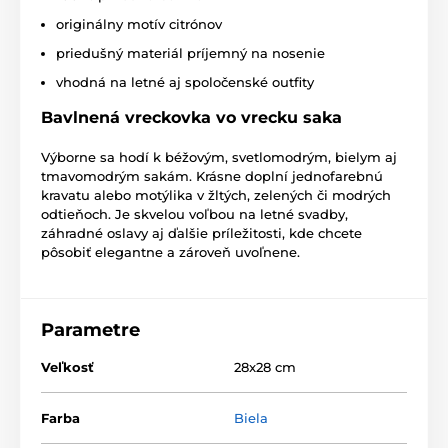
originálny motív citrónov
priedušný materiál príjemný na nosenie
vhodná na letné aj spoločenské outfity
Bavlnená vreckovka vo vrecku saka
Výborne sa hodí k béžovým, svetlomodrým, bielym aj
tmavomodrým sakám. Krásne doplní jednofarebnú
kravatu alebo motýlika v žltých, zelených či modrých
odtieňoch. Je skvelou voľbou na letné svadby,
záhradné oslavy aj ďalšie príležitosti, kde chcete
pôsobiť elegantne a zároveň uvoľnene.
Parametre
Veľkosť
28x28 cm
Farba
Biela