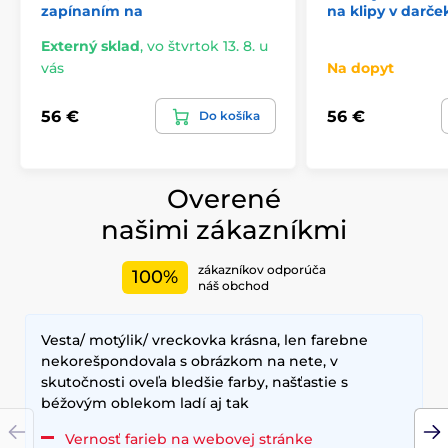
zapínaním na
na klipy v darče
Externý sklad
,
vo štvrtok 13. 8. u
vás
Na dopyt
56 €
56 €
Do košíka
Overené
našimi zákazníkmi
zákazníkov odporúča
100%
náš obchod
Vesta/ motýlik/ vreckovka krásna, len farebne
nekorešpondovala s obrázkom na nete, v
skutočnosti oveľa bledšie farby, našťastie s
béžovým oblekom ladí aj tak
Vernosť farieb na webovej stránke