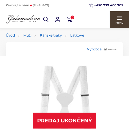
+420 739 400 705
Zavolajte nám
(Po-Pi 8-17)
0
Menu
Úvod
Muži
Pánske traky
Látkové
Výrobca
PREDAJ UKONČENÝ