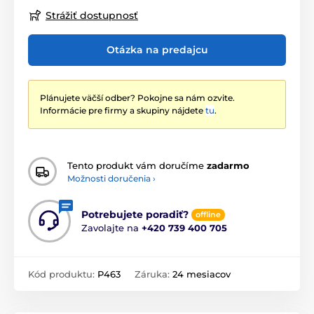
Strážiť dostupnosť
Otázka na predajcu
Plánujete väčší odber? Pokojne sa nám ozvite.
Informácie pre firmy a skupiny nájdete
tu
.
Tento produkt vám doručíme
zadarmo
Možnosti doručenia ›
Potrebujete poradiť?
offline
Zavolajte na
+420 739 400 705
Kód produktu:
P463
Záruka:
24 mesiacov