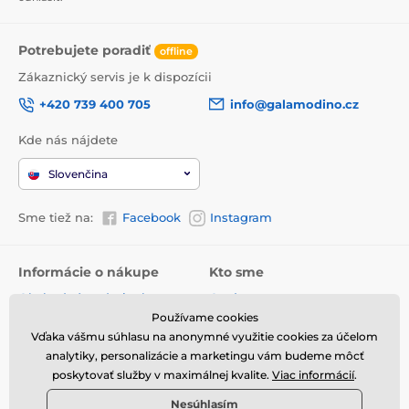
Potrebujete poradiť
offline
Zákaznický servis je k dispozícii
+420 739 400 705
info@galamodino.cz
Kde nás nájdete
Slovenčina
Sme tiež na:
Facebook
Instagram
Informácie o nákupe
Kto sme
Obchodné podmienky
O nás
Používame cookies
Doručenie
Kontaktné údaje
Vďaka vášmu súhlasu na anonymné využitie cookies za účelom
Vrátenie tovaru a reklamácie
Ochrana osobných údajov
analytiky, personalizácie a marketingu vám budeme môcť
poskytovať služby v maximálnej kvalite.
Viac informácií
.
Online vrátenie a reklamácia
Spolupráca s Galamodino
Nesúhlasím