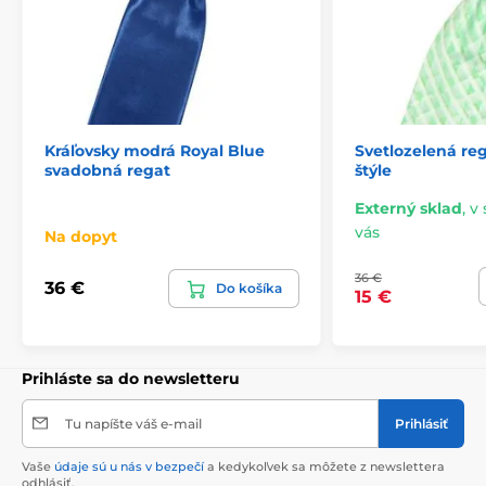
Kráľovsky modrá Royal Blue
Svetlozelená re
svadobná regat
štýle
Externý sklad
,
v 
vás
Na dopyt
36 €
36 €
Do košíka
15 €
Prihláste sa do newsletteru
Tu napíšte váš e-mail
Prihlásiť
Vaše
údaje sú u nás v bezpečí
a kedykoľvek sa môžete z newslettera
odhlásiť.