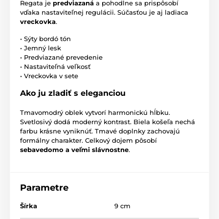
Regata je
predviazaná
a pohodlne sa prispôsobí
vďaka nastaviteľnej regulácii. Súčasťou je aj ladiaca
vreckovka
.
• Sýty bordó tón
• Jemný lesk
• Predviazané prevedenie
• Nastaviteľná veľkosť
• Vreckovka v sete
Ako ju zladiť s eleganciou
Tmavomodrý oblek vytvorí harmonickú hĺbku.
Svetlosivý dodá moderný kontrast. Biela košeľa nechá
farbu krásne vyniknúť. Tmavé doplnky zachovajú
formálny charakter. Celkový dojem pôsobí
sebavedomo a veľmi slávnostne
.
Parametre
Šírka
9 cm