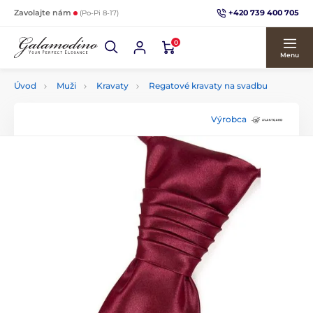
+420 739 400 705
Zavolajte nám
(Po-Pi 8-17)
0
Menu
Úvod
Muži
Kravaty
Regatové kravaty na svadbu
Výrobca