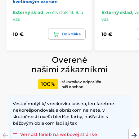
kvetinovým vzorom
Externý sklad
,
vo štvrtok 13. 8. u
Externý sklad
,
vo
vás
vás
10 €
10 €
Do košíka
Overené
našimi zákazníkmi
zákazníkov odporúča
100%
náš obchod
Vesta/ motýlik/ vreckovka krásna, len farebne
nekorešpondovala s obrázkom na nete, v
skutočnosti oveľa bledšie farby, našťastie s
béžovým oblekom ladí aj tak
Vernosť farieb na webovej stránke