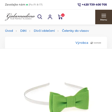
+420 739 400 705
Zavolajte nám
(Po-Pi 8-17)
0
Menu
Úvod
Děti
Dívčí oblečení
Čelenky do vlasov
Výrobca