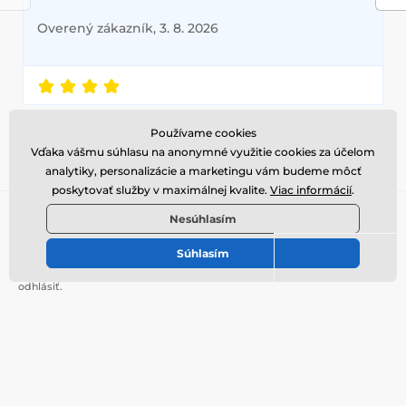
Overený zákazník, 3. 8. 2026
Používame cookies
Prečítajte si
Vďaka vášmu súhlasu na anonymné využitie cookies za účelom
všetky recenzie
analytiky, personalizácie a marketingu vám budeme môcť
poskytovať služby v maximálnej kvalite.
Viac informácií
.
Prihláste sa do newsletteru
Nesúhlasím
Tu napíšte váš e-mail
Prihlásiť
Súhlasím
Vaše
údaje sú u nás v bezpečí
a kedykoľvek sa môžete z newslettera
odhlásiť.
Potrebujete poradiť
online
Zákaznický servis je k dispozícii
+420 739 400 705
info@galamodino.cz