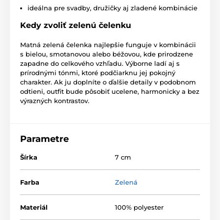
ideálna pre svadby, družičky aj zladené kombinácie
Kedy zvoliť zelenú čelenku
Matná zelená čelenka najlepšie funguje v kombinácii
s bielou, smotanovou alebo béžovou, kde prirodzene
zapadne do celkového vzhľadu. Výborne ladí aj s
prírodnými tónmi, ktoré podčiarknu jej pokojný
charakter. Ak ju doplníte o ďalšie detaily v podobnom
odtieni, outfit bude pôsobiť ucelene, harmonicky a bez
výrazných kontrastov.
Parametre
Šírka
7 cm
Farba
Zelená
Materiál
100% polyester