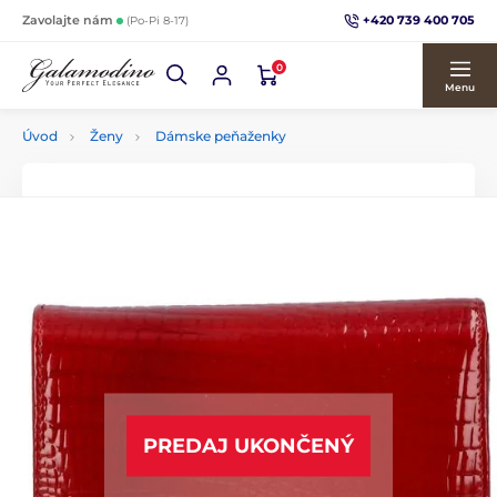
+420 739 400 705
Zavolajte nám
(Po-Pi 8-17)
0
Menu
Úvod
Ženy
Dámske peňaženky
PREDAJ UKONČENÝ