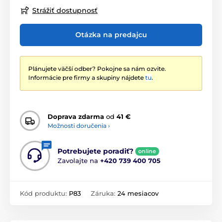
Strážiť dostupnosť
Otázka na predajcu
Plánujete väčší odber? Pokojne sa nám ozvite.
Informácie pre firmy a skupiny nájdete
tu
.
Doprava zdarma
od
41 €
Možnosti doručenia ›
Potrebujete poradiť?
online
Zavolajte na
+420 739 400 705
Kód produktu:
P83
Záruka:
24 mesiacov