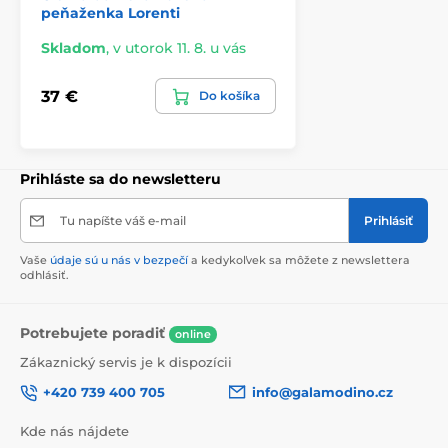
peňaženka Lorenti
Skladom
,
v utorok 11. 8. u vás
37 €
Do košíka
Prihláste sa do newsletteru
Tu napíšte váš e-mail
Prihlásiť
Vaše
údaje sú u nás v bezpečí
a kedykoľvek sa môžete z newslettera
odhlásiť.
Potrebujete poradiť
online
Zákaznický servis je k dispozícii
+420 739 400 705
info@galamodino.cz
Kde nás nájdete