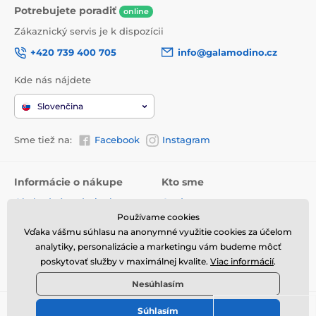
Potrebujete poradiť
online
Zákaznický servis je k dispozícii
+420 739 400 705
info@galamodino.cz
Kde nás nájdete
Slovenčina
Sme tiež na:
Facebook
Instagram
Informácie o nákupe
Kto sme
Obchodné podmienky
O nás
Používame cookies
Doručenie
Kontaktné údaje
Vďaka vášmu súhlasu na anonymné využitie cookies za účelom
Vrátenie tovaru a reklamácie
Ochrana osobných údajov
analytiky, personalizácie a marketingu vám budeme môcť
poskytovať služby v maximálnej kvalite.
Viac informácií
.
Online vrátenie a reklamácia
Spolupráca s Galamodino
Nesúhlasím
Súhlasím
© 2026 www.galamodino.sk ⦁ E-shop vytvorila
SIMPLIA.cz