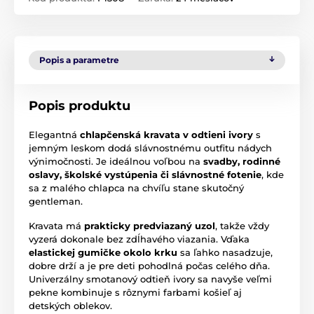
Popis a parametre
Popis produktu
Elegantná
chlapčenská kravata v odtieni ivory
s
jemným leskom dodá slávnostnému outfitu nádych
výnimočnosti. Je ideálnou voľbou na
svadby, rodinné
oslavy, školské vystúpenia či slávnostné fotenie
, kde
sa z malého chlapca na chvíľu stane skutočný
gentleman.
Kravata má
prakticky predviazaný uzol
, takže vždy
vyzerá dokonale bez zdĺhavého viazania. Vďaka
elastickej gumičke okolo krku
sa ľahko nasadzuje,
dobre drží a je pre deti pohodlná počas celého dňa.
Univerzálny smotanový odtieň ivory sa navyše veľmi
pekne kombinuje s rôznymi farbami košieľ aj
detských oblekov.