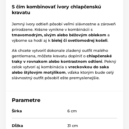
S čím kombinovať ivory chlapčenskú
kravatu
Jemný ivory odtieň pôsobí veľmi slávnostne a zároveň
prirodzene. Krásne vynikne v kombinácii s
tmavomodrým, sivým alebo béžovým oblekom
a
výborne sa hodí aj k
bielej či svetlomodrej košeli
.
Ak chcete vytvoriť dokonale zladený outfit malého
gentlemana, môžete kravatu doplniť o
chlapčenské
traky v rovnakom alebo kontrastnom odtieni
. Pekný
celok vytvorí aj kombinácia s
vreckovkou do saka
alebo štýlovým motýlikom
, vďaka ktorým bude celý
slávnostný outfit pôsobiť ešte premyslenejšie.
Parametre
Šírka
6 cm
Dĺžka
31 cm