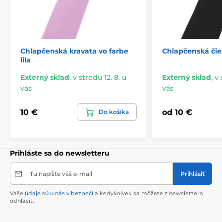
Chlapčenská kravata vo farbe
Chlapčenská čie
lila
Externý sklad
,
v stredu 12. 8. u
Externý sklad
,
v 
vás
vás
10 €
od 10 €
Do košíka
Prihláste sa do newsletteru
Tu napíšte váš e-mail
Prihlásiť
Vaše
údaje sú u nás v bezpečí
a kedykoľvek sa môžete z newslettera
odhlásiť.