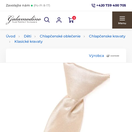
+420 739 400 705
Zavolajte nám
(Po-Pi 8-17)
0
Menu
Úvod
Děti
Chlapčenské oblečenie
Chlapčenske kravaty
Klasické kravaty
Výrobca