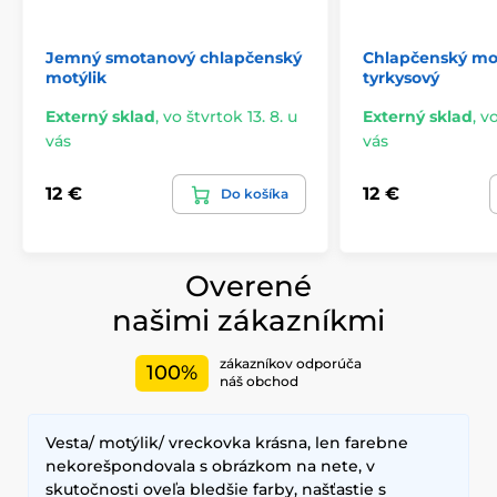
Jemný smotanový chlapčenský
Chlapčenský mot
motýlik
tyrkysový
Externý sklad
,
vo štvrtok 13. 8. u
Externý sklad
,
vo
vás
vás
12 €
12 €
Do košíka
Overené
našimi zákazníkmi
zákazníkov odporúča
100%
náš obchod
Vesta/ motýlik/ vreckovka krásna, len farebne
nekorešpondovala s obrázkom na nete, v
skutočnosti oveľa bledšie farby, našťastie s