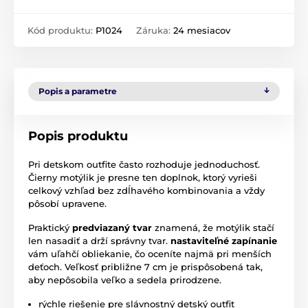
Kód produktu:
P1024
Záruka:
24 mesiacov
Popis a parametre
Popis produktu
Pri detskom outfite často rozhoduje jednoduchosť.
Čierny motýlik je presne ten doplnok, ktorý vyrieši
celkový vzhľad bez zdĺhavého kombinovania a vždy
pôsobí upravene.
Praktický
predviazaný tvar
znamená, že motýlik stačí
len nasadiť a drží správny tvar.
nastaviteľné zapínanie
vám uľahčí obliekanie, čo oceníte najmä pri menších
deťoch. Veľkosť približne 7 cm je prispôsobená tak,
aby nepôsobila veľko a sedela prirodzene.
rýchle riešenie pre slávnostný detský outfit