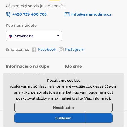
Zákaznický servis je k dispozícii
+420 739 400 705
info@galamodino.cz
Kde nás nájdete
Slovenčina
Sme tiež na:
Facebook
Instagram
Informácie o nákupe
Kto sme
Obchodné podmienky
O nás
Používame cookies
Doručenie
Kontaktné údaje
Vďaka vášmu súhlasu na anonymné využitie cookies za účelom
Vrátenie tovaru a reklamácie
Ochrana osobných údajov
analytiky, personalizácie a marketingu vám budeme môcť
poskytovať služby v maximálnej kvalite.
Viac informácií
.
Online vrátenie a reklamácia
Spolupráca s Galamodino
Nesúhlasím
Súhlasím
© 2026 www.galamodino.sk ⦁ E-shop vytvorila
SIMPLIA.cz