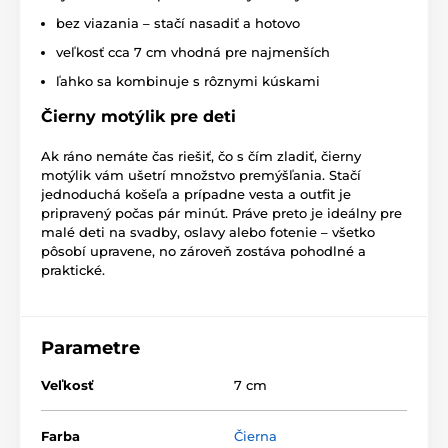
bez viazania – stačí nasadiť a hotovo
veľkosť cca 7 cm vhodná pre najmenších
ľahko sa kombinuje s rôznymi kúskami
Čierny motýlik pre deti
Ak ráno nemáte čas riešiť, čo s čím zladiť, čierny
motýlik vám ušetrí množstvo premýšľania. Stačí
jednoduchá košeľa a prípadne vesta a outfit je
pripravený počas pár minút. Práve preto je ideálny pre
malé deti na svadby, oslavy alebo fotenie – všetko
pôsobí upravene, no zároveň zostáva pohodlné a
praktické.
Parametre
Veľkosť
7 cm
Farba
Čierna