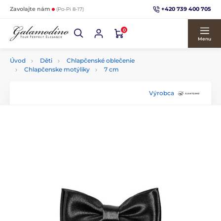
+420 739 400 705
Zavolajte nám
(Po-Pi 8-17)
0
Menu
Úvod
Děti
Chlapčenské oblečenie
Chlapčenske motýliky
7 cm
Výrobca