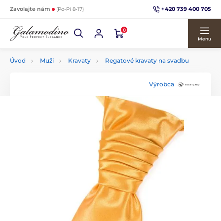
+420 739 400 705
Zavolajte nám
(Po-Pi 8-17)
0
Menu
Úvod
Muži
Kravaty
Regatové kravaty na svadbu
Výrobca