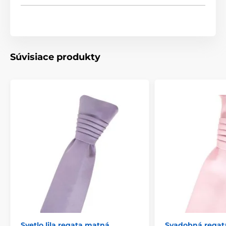
Súvisiace produkty
Svetlo lila regata matná
Svadobná regat