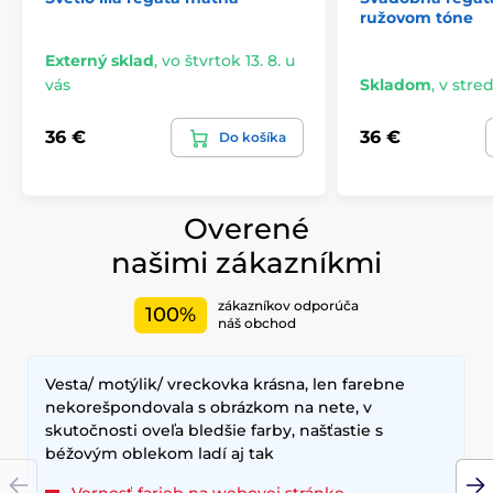
ružovom tóne
Externý sklad
,
vo štvrtok 13. 8. u
vás
Skladom
,
v stred
36 €
36 €
Do košíka
Overené
našimi zákazníkmi
zákazníkov odporúča
100%
náš obchod
Vesta/ motýlik/ vreckovka krásna, len farebne
nekorešpondovala s obrázkom na nete, v
skutočnosti oveľa bledšie farby, našťastie s
béžovým oblekom ladí aj tak
Vernosť farieb na webovej stránke