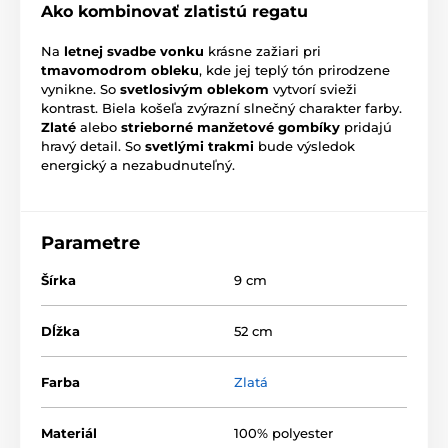
Ako kombinovať zlatistú regatu
Na
letnej svadbe vonku
krásne zažiari pri
tmavomodrom obleku
, kde jej teplý tón prirodzene
vynikne. So
svetlosivým oblekom
vytvorí svieži
kontrast. Biela košeľa zvýrazní slnečný charakter farby.
Zlaté
alebo
strieborné manžetové gombíky
pridajú
hravý detail. So
svetlými trakmi
bude výsledok
energický a nezabudnuteľný.
Parametre
Šírka
9 cm
Dĺžka
52 cm
Farba
Zlatá
Materiál
100% polyester