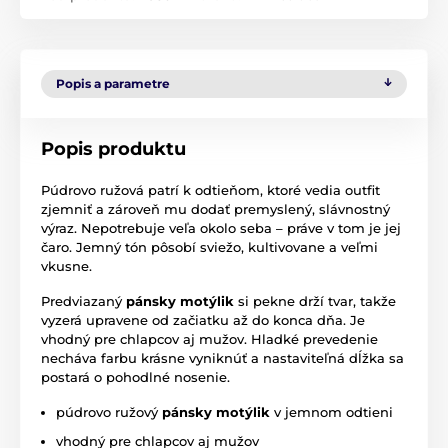
Popis a parametre
Popis produktu
Púdrovo ružová patrí k odtieňom, ktoré vedia outfit
zjemniť a zároveň mu dodať premyslený, slávnostný
výraz. Nepotrebuje veľa okolo seba – práve v tom je jej
čaro. Jemný tón pôsobí sviežo, kultivovane a veľmi
vkusne.
Predviazaný
pánsky motýlik
si pekne drží tvar, takže
vyzerá upravene od začiatku až do konca dňa. Je
vhodný pre chlapcov aj mužov. Hladké prevedenie
necháva farbu krásne vyniknúť a nastaviteľná dĺžka sa
postará o pohodlné nosenie.
púdrovo ružový
pánsky motýlik
v jemnom odtieni
vhodný pre chlapcov aj mužov