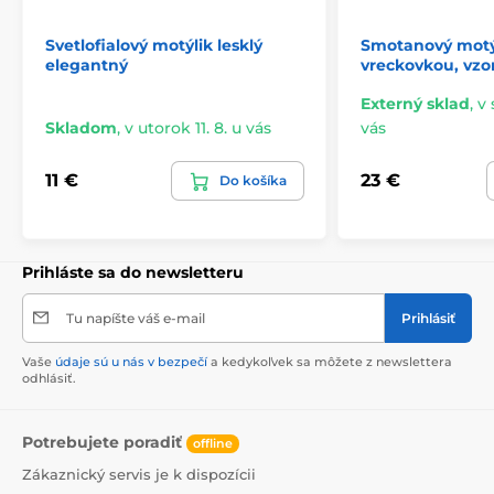
Svetlofialový motýlik lesklý
Smotanový motýl
elegantný
vreckovkou, vzo
Externý sklad
,
v 
Skladom
,
v utorok 11. 8. u vás
vás
11 €
23 €
Do košíka
Prihláste sa do newsletteru
Tu napíšte váš e-mail
Prihlásiť
Vaše
údaje sú u nás v bezpečí
a kedykoľvek sa môžete z newslettera
odhlásiť.
Potrebujete poradiť
offline
Zákaznický servis je k dispozícii