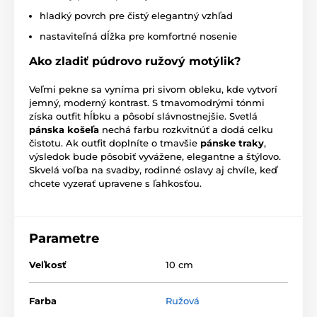
hladký povrch pre čistý elegantný vzhľad
nastaviteľná dĺžka pre komfortné nosenie
Ako zladiť púdrovo ružový motýlik?
Veľmi pekne sa vyníma pri sivom obleku, kde vytvorí
jemný, moderný kontrast. S tmavomodrými tónmi
získa outfit hĺbku a pôsobí slávnostnejšie. Svetlá
pánska košeľa
nechá farbu rozkvitnúť a dodá celku
čistotu. Ak outfit doplníte o tmavšie
pánske traky
,
výsledok bude pôsobiť vyvážene, elegantne a štýlovo.
Skvelá voľba na svadby, rodinné oslavy aj chvíle, keď
chcete vyzerať upravene s ľahkosťou.
Parametre
Veľkosť
10 cm
Farba
Ružová