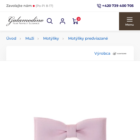
+420 739 400 705
Zavolajte nám
(Po-Pi 8-17)
0
Menu
Úvod
Muži
Motýliky
Motýliky predviazané
Výrobca