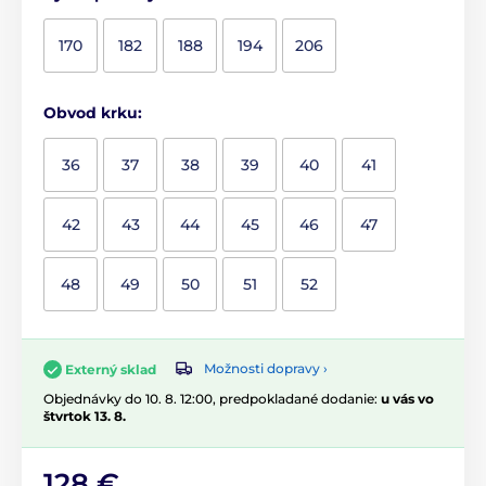
170
182
188
194
206
Obvod krku:
36
37
38
39
40
41
42
43
44
45
46
47
48
49
50
51
52
Možnosti dopravy ›
Externý sklad
Objednávky do 10. 8. 12:00, predpokladané dodanie:
u vás vo
štvrtok 13. 8.
128 €