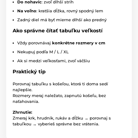
Do nohavíc
: zvoľ dlhší strih
Na voľno
: kratšia dĺžka, rovný spodný lem
Zadný diel má byť mierne dlhší ako predný
Ako správne čítať tabuľku veľkostí
Vždy porovnávaj
konkrétne rozmery v cm
Nekupuj podľa M / L / XL
Ak si medzi veľkosťami, zvoľ väčšiu
Praktický tip
Porovnaj tabuľku s košeľou, ktorá ti doma sedí
najlepšie.
Rozmery meraj naležato, zapnutú košeľu, bez
naťahovania.
Zhrnutie:
Zmeraj krk, hrudník, rukáv a dĺžku → porovnaj s
tabuľkou → vyberieš správne bez vrátenia.