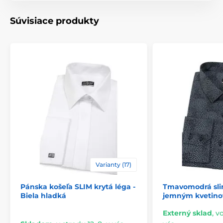
Súvisiace produkty
Varianty (17)
Pánska košeľa SLIM krytá léga -
Tmavomodrá sli
Biela hladká
jemným kvetin
Externý sklad
,
vo