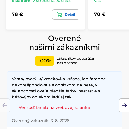
Skladom
,
v stredu 12. 8. u vás
vás
78 €
70 €
Detail
Overené
našimi zákazníkmi
zákazníkov odporúča
100%
náš obchod
Vesta/ motýlik/ vreckovka krásna, len farebne
nekorešpondovala s obrázkom na nete, v
skutočnosti oveľa bledšie farby, našťastie s
béžovým oblekom ladí aj tak
Vernosť farieb na webovej stránke
Overený zákazník, 3. 8. 2026