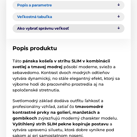
Popis a parametre
Veľkostná tabuľka
Ako vybrať správnu veľkosť
Popis produktu
Táto
pánska košeľa v strihu SLIM v kombinácii
svetlej a tmavej modrej
pôsobí moderne, sviežo a
sebavedomo. Kontrast dvoch modrých odtieňov
vytvára dynamický, no stále elegantný efekt, ktorý sa
výborne hodí do pracovného prostredia aj na
spoločenské stretnutia.
Svetlomodrý základ dodáva outfitu ľahkosť a
profesionálny vzhľad, zatiaľ čo
tmavomodré
kontrastné prvky na golieri, manžetách a
gombíkoch
zvýrazňujú moderný charakter modelu.
Vyštíhlený strih SLIM pekne kopíruje postavu
a
vytvára upravenú siluetu, ktorá dobre vynikne pod
sakom aj pri samostatnom nosení.