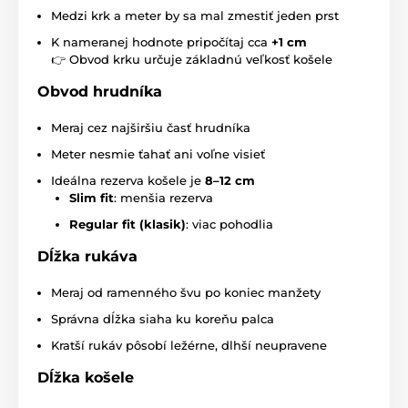
Medzi krk a meter by sa mal zmestiť jeden prst
K nameranej hodnote pripočítaj cca
+1 cm
👉 Obvod krku určuje základnú veľkosť košele
Obvod hrudníka
Meraj cez najširšiu časť hrudníka
Meter nesmie ťahať ani voľne visieť
Ideálna rezerva košele je
8–12 cm
Slim fit
: menšia rezerva
Regular fit (klasik)
: viac pohodlia
Dĺžka rukáva
Meraj od ramenného švu po koniec manžety
Správna dĺžka siaha ku koreňu palca
Kratší rukáv pôsobí ležérne, dlhší neupravene
Dĺžka košele