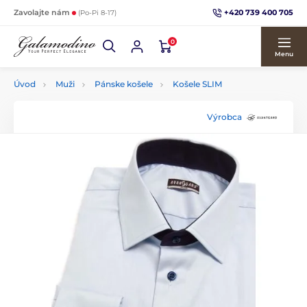
+420 739 400 705
Zavolajte nám
(Po-Pi 8-17)
0
Menu
Úvod
Muži
Pánske košele
Košele SLIM
Výrobca