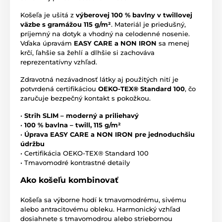
Košeľa je ušitá z
výberovej 100 % bavlny v twillovej
väzbe s gramážou 115 g/m²
. Materiál je priedušný,
príjemný na dotyk a vhodný na celodenné nosenie.
Vďaka úpravám
EASY CARE a NON IRON
sa menej
krčí, ľahšie sa žehlí a dlhšie si zachováva
reprezentatívny vzhľad.
Zdravotná nezávadnosť látky aj použitých nití je
potvrdená certifikáciou
OEKO-TEX® Standard 100
, čo
zaručuje bezpečný kontakt s pokožkou.
•
Strih SLIM – moderný a priliehavý
•
100 % bavlna – twill, 115 g/m²
•
Úprava EASY CARE a NON IRON pre jednoduchšiu
údržbu
• Certifikácia OEKO-TEX® Standard 100
• Tmavomodré kontrastné detaily
Ako košeľu kombinovať
Košeľa sa výborne hodí k tmavomodrému, sivému
alebo antracitovému obleku. Harmonický vzhľad
dosiahnete s tmavomodrou alebo striebornou