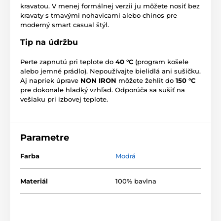
kravatou. V menej formálnej verzii ju môžete nosiť bez
kravaty s tmavými nohavicami alebo chinos pre
moderný smart casual štýl.
Tip na údržbu
Perte zapnutú pri teplote do
40 °C
(program košele
alebo jemné prádlo). Nepoužívajte bielidlá ani sušičku.
Aj napriek úprave
NON IRON
môžete žehlit do
150 °C
pre dokonale hladký vzhľad. Odporúča sa sušiť na
vešiaku pri izbovej teplote.
Parametre
Farba
Modrá
Materiál
100% bavlna