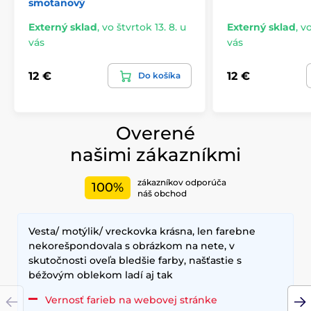
smotanový
Externý sklad
,
vo štvrtok 13. 8. u
Externý sklad
,
vo
vás
vás
12 €
12 €
Do košíka
Overené
našimi zákazníkmi
zákazníkov odporúča
100%
náš obchod
Vesta/ motýlik/ vreckovka krásna, len farebne
nekorešpondovala s obrázkom na nete, v
skutočnosti oveľa bledšie farby, našťastie s
béžovým oblekom ladí aj tak
Vernosť farieb na webovej stránke