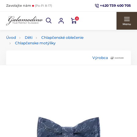
+420 739 400 705
Zavolajte nám
(Po-Pi 8-17)
0
Menu
Úvod
Děti
Chlapčenské oblečenie
Chlapčenske motýliky
Výrobca