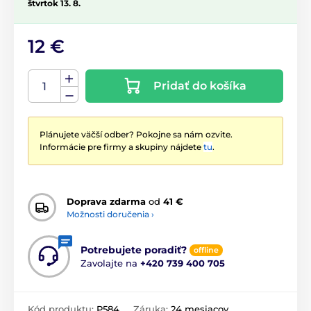
štvrtok 13. 8.
12 €
Pridať do košíka
Plánujete väčší odber? Pokojne sa nám ozvite.
Informácie pre firmy a skupiny nájdete
tu
.
Doprava zdarma
od
41 €
Možnosti doručenia ›
Potrebujete poradiť?
offline
Zavolajte na
+420 739 400 705
Kód produktu:
P584
Záruka:
24 mesiacov