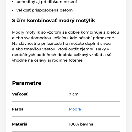
pohodlný aj pri dlhšom nosení
veľkosť prispôsobená deťom
S čím kombinovať modrý motýlik
Modrý motýlik so vzorom sa dobre kombinuje s bielou
alebo svetlomodrou košeľou, kde pôsobí prirodzene.
Na slávnostné príležitosti ho môžete doplniť sivou
alebo tmavšou vestou, ktorá outfit zjemní. Traky v
neutrálnych odtieňoch doplnia celkový vzhľad a sú
vhodné na oslavy aj rodinné fotenie.
Parametre
Veľkosť
7 cm
Farba
Modrá
Materiál
100% bavlna