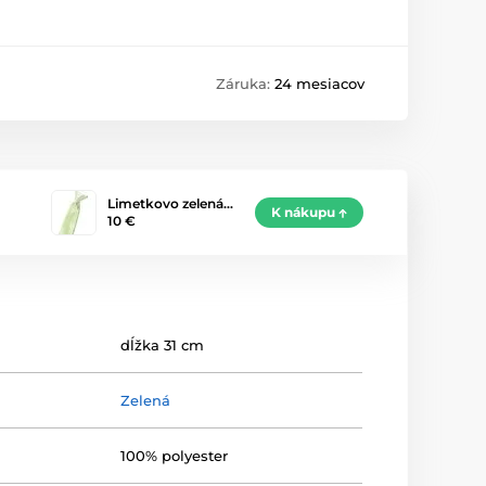
Záruka:
24 mesiacov
Limetkovo zelená…
K nákupu
10 €
dĺžka 31 cm
Zelená
100% polyester