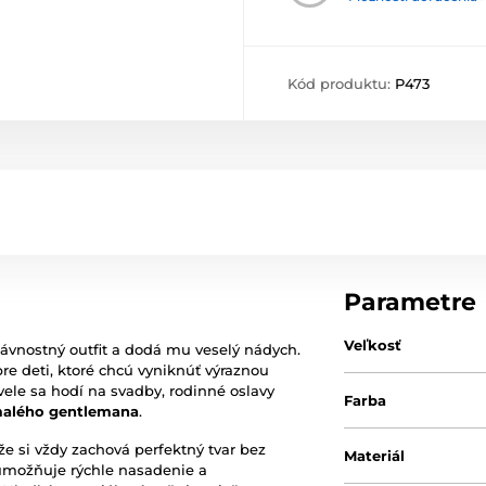
Kód produktu:
P473
Parametre
Veľkosť
lávnostný outfit a dodá mu veselý nádych.
e deti, ktoré chcú vyniknúť výraznou
vele sa hodí na svadby, rodinné oslavy
Farba
alého gentlemana
.
kže si vždy zachová perfektný tvar bez
Materiál
možňuje rýchle nasadenie a