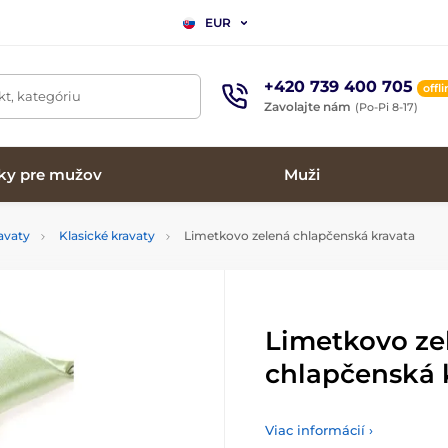
EUR
+420 739 400 705
offl
t, kategóriu
Zavolajte nám
(Po-Pi 8-17)
ky pre mužov
Muži
avaty
Klasické kravaty
Limetkovo zelená chlapčenská kravata
Limetkovo ze
chlapčenská 
Viac informácií ›