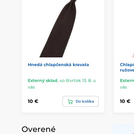
Hnedá chlapčenská kravata
Chlapč
ružove
Externý sklad
,
vo štvrtok 13. 8. u
Extern
vás
vás
10 €
10 €
Do košíka
Overené