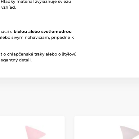
Hladký materiál zvýrazňuje sviežu
 vzhľad.
nácii s
bielou alebo svetlomodrou
alebo sivým nohaviciam, prípadne k
ť o chlapčenské traky alebo o štýlovú
legantný detail.