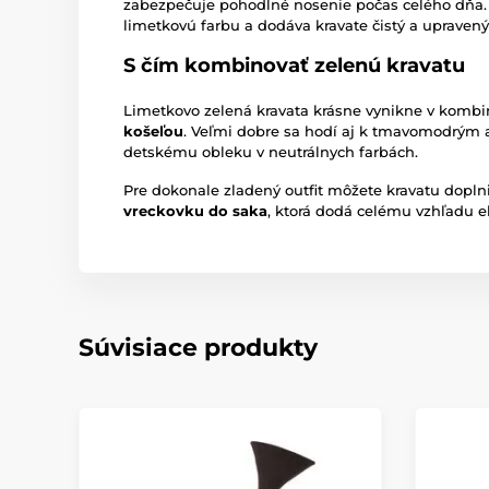
zabezpečuje pohodlné nosenie počas celého dňa. 
limetkovú farbu a dodáva kravate čistý a upravený
S čím kombinovať zelenú kravatu
Limetkovo zelená kravata krásne vynikne v kombi
košeľou
. Veľmi dobre sa hodí aj k tmavomodrým 
detskému obleku v neutrálnych farbách.
Pre dokonale zladený outfit môžete kravatu doplni
vreckovku do saka
, ktorá dodá celému vzhľadu e
Súvisiace produkty