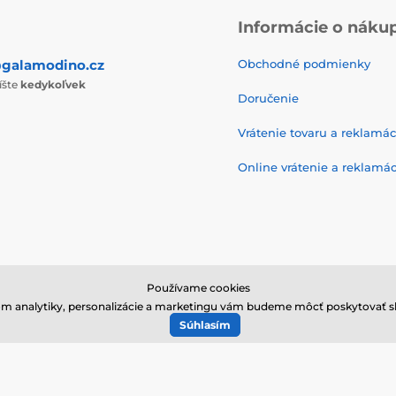
Informácie o náku
galamodino.cz
Obchodné podmienky
íšte
kedykoľvek
Doručenie
Vrátenie tovaru a reklamác
Online vrátenie a reklamác
Používame cookies
m analytiky, personalizácie a marketingu vám budeme môcť poskytovať sl
© 2026 www.galamodino.sk ⦁ E-shop vytvorila
SIMPLIA.cz
Súhlasím