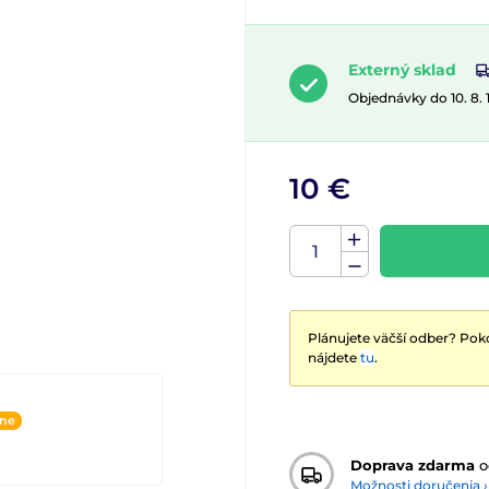
Externý sklad
Objednávky do 10. 8.
10 €
Plánujete väčší odber? Poko
nájdete
tu
.
ine
Doprava zdarma
o
Možnosti doručenia ›