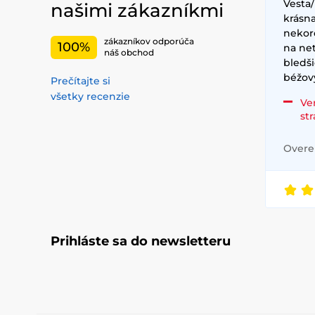
Vesta/
našimi zákazníkmi
krásna
nekor
zákazníkov odporúča
100%
na net
náš obchod
bledši
béžov
Prečítajte si
všetky recenzie
Ve
st
Overen
Prihláste sa do newsletteru