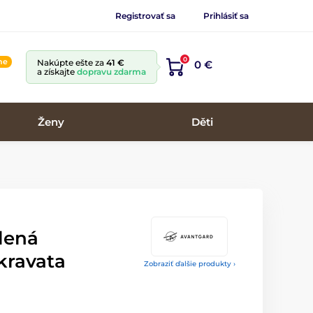
Registrovať sa
Prihlásiť sa
0
ine
Nakúpte ešte za
41 €
0 €
a získajte
dopravu zdarma
Ženy
Děti
lená
kravata
Zobraziť ďalšie produkty ›