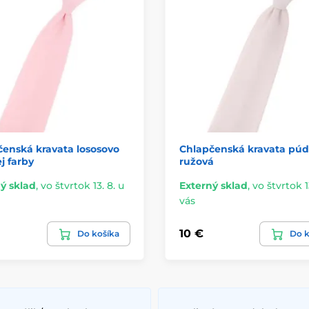
enská kravata lososovo
Chlapčenská kravata púd
j farby
ružová
ý sklad
,
vo štvrtok 13. 8. u
Externý sklad
,
vo štvrtok 1
vás
10 €
Do košíka
Do k