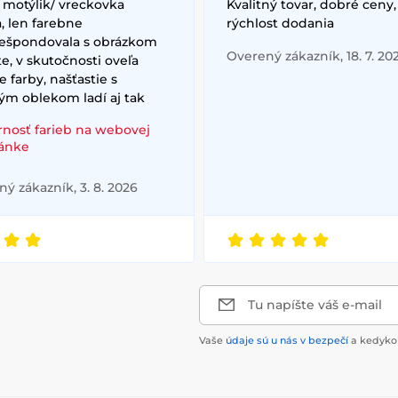
 motýlik/ vreckovka
Kvalitný tovar, dobré ceny,
, len farebne
rýchlost dodania
ešpondovala s obrázkom
Overený zákazník, 18. 7. 20
e, v skutočnosti oveľa
e farby, našťastie s
ým oblekom ladí aj tak
rnosť farieb na webovej
ránke
ý zákazník, 3. 8. 2026
Tu napíšte váš e-mail
Vaše
údaje sú u nás v bezpečí
a kedykoľ