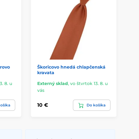
rovo
Škoricovo hnedá chlapčenská
Vý
kravata
kr
3. 8. u
Externý sklad
,
vo štvrtok 13. 8. u
Ex
vás
vá
10 €
10
ošíka
Do košíka