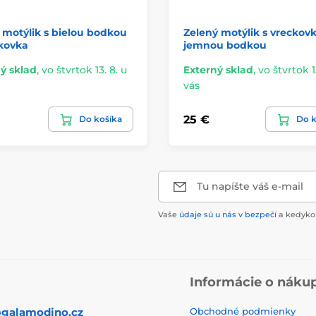
motýlik s bielou bodkou
Zelený motýlik s vreckov
kovka
jemnou bodkou
ý sklad
,
vo štvrtok 13. 8. u
Externý sklad
,
vo štvrtok 1
vás
25 €
Do košíka
Do k
Tu napíšte váš e-mail
Vaše
údaje sú u nás v bezpečí
a kedykoľ
Informácie o náku
galamodino.cz
Obchodné podmienky