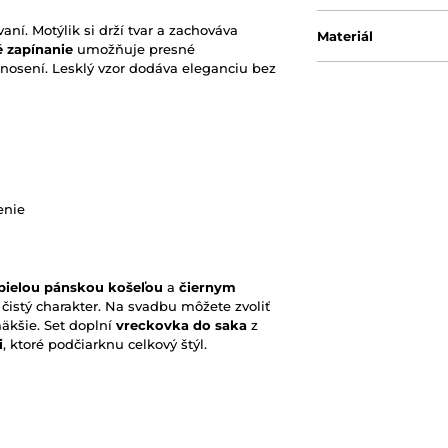
aní. Motýlik si drží tvar a zachováva
Materiál
é zapínanie
umožňuje presné
 nosení. Lesklý vzor dodáva eleganciu bez
enie
bielou pánskou košeľou
a
čiernym
o čistý charakter. Na svadbu môžete zvoliť
äkšie. Set doplní
vreckovka do saka
z
i
, ktoré podčiarknu celkový štýl.