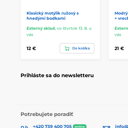
Klasický motýlik ružový s
Modrý 
hnedými bodkami
+ vrec
Externý sklad
,
vo štvrtok 13. 8. u
Extern
vás
vás
12 €
21 €
Do košíka
Prihláste sa do newsletteru
Potrebujete poradiť
+420 739 400 705
info@
online