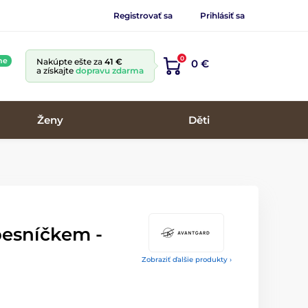
Registrovať sa
Prihlásiť sa
0
ne
Nakúpte ešte za
41 €
0 €
a získajte
dopravu zdarma
Ženy
Děti
pesníčkem -
Zobraziť ďalšie produkty ›