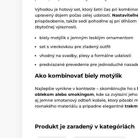
Výhodou je hotový set, ktorý šetrí čas pri kombinov
upravený dojem počas celej udalosti.
Nastaviteľn
prispôsobenie, takže sedí pohodlne aj pri dlhšom
zbytočnej výraznosti.
biely motýlik s jemným lesklým ornamentom
set s vreckovkou pre zladený outfit
vhodný na svadby, plesy a formálne udalosti
predviazané prevedenie pre jednoduché nasad
Ako kombinovať biely motýlik
Najlepšie vynikne v kontraste – skombinujte ho s
oblekom alebo smokingom
, kde sa zvýrazní jeh
aj jemne smotanový odtieň košele, ktorý pôsobí m
rovnakého materiálu a prípadne elegantné
trakm
Produkt je zaradený v kategóriách