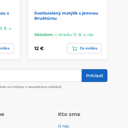
kou s
Svetlozelený motýlik s jemnou
Mo
štruktúrou
ru
3. 8. u
Ex
Skladom
,
v stredu 12. 8. u vás
vá
12 €
21
ošíka
Do košíka
Prihlásiť
vek sa môžete z newslettera odhlásiť.
pe
Kto sme
O nás