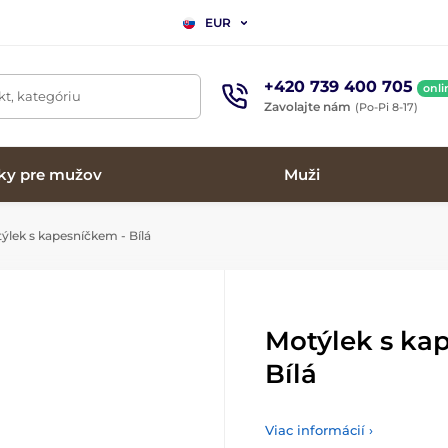
EUR
+420 739 400 705
onli
t, kategóriu
Zavolajte nám
(Po-Pi 8-17)
ky pre mužov
Muži
ýlek s kapesníčkem - Bílá
Motýlek s ka
Bílá
Viac informácií ›