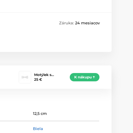
Záruka:
24 mesiacov
Motýlek s…
K nákupu
25 €
12,5 cm
Biela