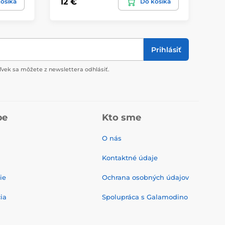
12 €
21
ošíka
Do košíka
Prihlásiť
vek sa môžete z newslettera odhlásiť.
pe
Kto sme
O nás
Kontaktné údaje
ie
Ochrana osobných údajov
ia
Spolupráca s Galamodino