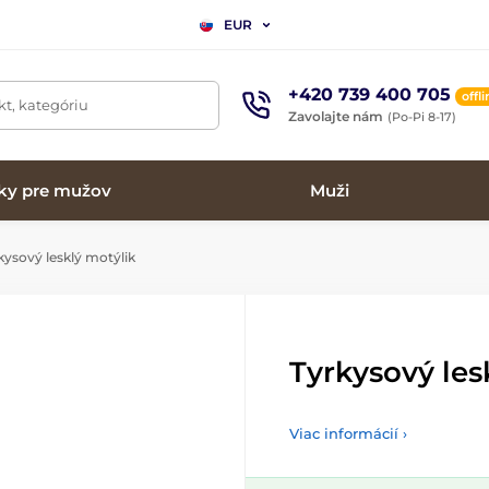
EUR
+420 739 400 705
offl
t, kategóriu
Zavolajte nám
(Po-Pi 8-17)
ky pre mužov
Muži
ysový lesklý motýlik
Tyrkysový les
Viac informácií ›