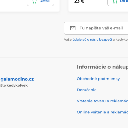
23 €
Detail
Do k
Tu napíšte váš e-mail
Vaše
údaje sú u nás v bezpečí
a kedykoľ
Informácie o náku
galamodino.cz
Obchodné podmienky
íšte
kedykoľvek
Doručenie
Vrátenie tovaru a reklamác
Online vrátenie a reklamác