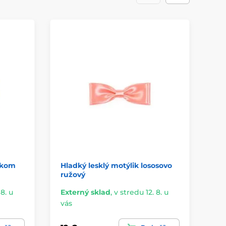
eskom
Hladký lesklý motýlik lososovo
Kr
ružový
mo
 8. u
Externý sklad
,
v stredu 12. 8. u
Ex
vás
vá