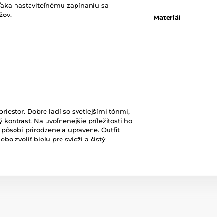
Vďaka nastaviteľnému zapínaniu sa
žov.
Materiál
iestor. Dobre ladí so svetlejšími tónmi,
kontrast. Na uvoľnenejšie príležitosti ho
o pôsobí prirodzene a upravene. Outfit
o zvoliť bielu pre svieži a čistý