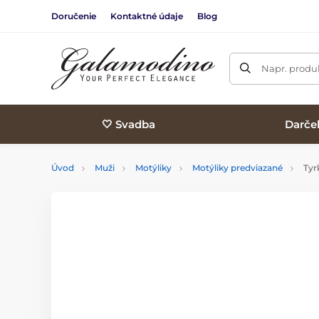
Doručenie
Kontaktné údaje
Blog
Napr. produk
🤍 Svadba
Darče
Úvod
Muži
Motýliky
Motýliky predviazané
Tyrk