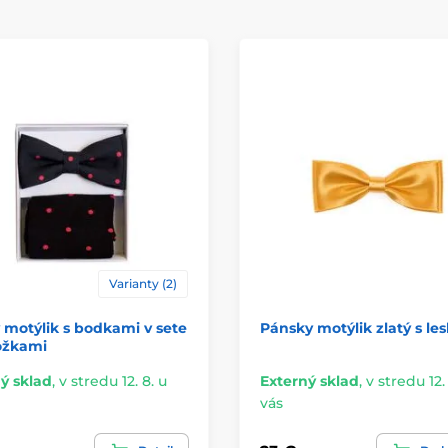
Varianty (2)
 motýlik s bodkami v sete
Pánsky motýlik zlatý s l
ožkami
ý sklad
,
v stredu 12. 8. u
Externý sklad
,
v stredu 12.
vás