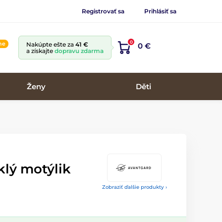
Registrovať sa
Prihlásiť sa
0
ine
Nakúpte ešte za
41 €
0 €
a získajte
dopravu zdarma
Ženy
Děti
klý motýlik
Zobraziť ďalšie produkty ›