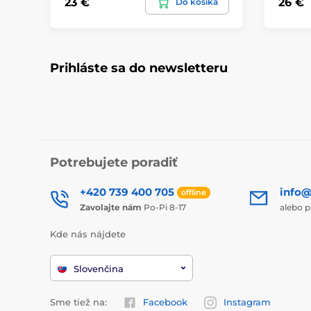
23 €
26 €
Do košíka
Prihláste sa do newsletteru
Potrebujete poradiť
+420 739 400 705
info@
offline
Zavolajte nám
Po-Pi 8-17
alebo p
Kde nás nájdete
Slovenčina
Sme tiež na:
Facebook
Instagram