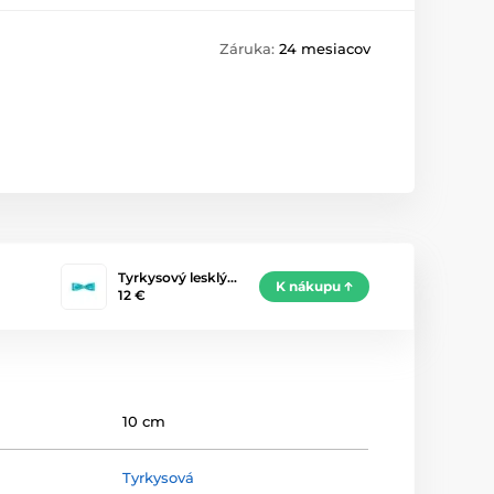
Záruka:
24 mesiacov
Tyrkysový lesklý…
K nákupu
12 €
10 cm
Tyrkysová