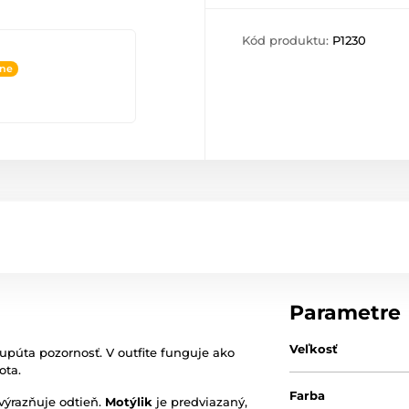
Kód produktu:
P1230
ine
Parametre
Veľkosť
 upúta pozornosť. V outfite funguje ako
ota.
Farba
zvýrazňuje odtieň.
Motýlik
je predviazaný,