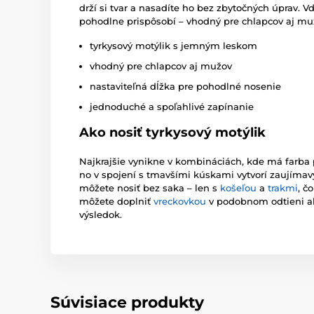
drží si tvar a nasadíte ho bez zbytočných úprav. 
pohodlne prispôsobí – vhodný pre chlapcov aj mu
tyrkysový motýlik s jemným leskom
vhodný pre chlapcov aj mužov
nastaviteľná dĺžka pre pohodlné nosenie
jednoduché a spoľahlivé zapínanie
Ako nosiť tyrkysový motýlik
Najkrajšie vynikne v kombináciách, kde má farba pr
no v spojení s tmavšími kúskami vytvorí zaujímavý 
môžete nosiť bez saka – len s
košeľou
a
trakmi
, č
môžete doplniť
vreckovkou
v podobnom odtieni aleb
výsledok.
Súvisiace produkty