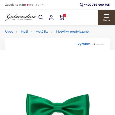
+420 739 400 705
Zavolajte nám
(Po-Pi 8-17)
0
Menu
Úvod
Muži
Motýliky
Motýliky predviazané
Výrobca