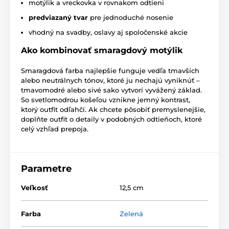
motýlik a vreckovka v rovnakom odtieni
predviazaný tvar
pre jednoduché nosenie
vhodný na svadby, oslavy aj spoločenské akcie
Ako kombinovať smaragdový motýlik
Smaragdová farba najlepšie funguje vedľa tmavších
alebo neutrálnych tónov, ktoré ju nechajú vyniknúť –
tmavomodré alebo sivé sako vytvorí vyvážený základ.
So svetlomodrou košeľou vznikne jemný kontrast,
ktorý outfit odľahčí. Ak chcete pôsobiť premyslenejšie,
doplňte outfit o detaily v podobných odtieňoch, ktoré
celý vzhľad prepoja.
Parametre
Veľkosť
12,5 cm
Farba
Zelená