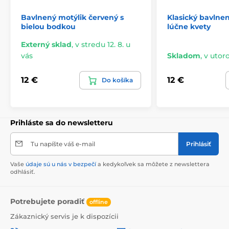
Bavlnený motýlik červený s
Klasický bavlne
bielou bodkou
lúčne kvety
Externý sklad
,
v stredu 12. 8. u
vás
Skladom
,
v utoro
12 €
12 €
Do košíka
Prihláste sa do newsletteru
Tu napíšte váš e-mail
Prihlásiť
Vaše
údaje sú u nás v bezpečí
a kedykoľvek sa môžete z newslettera
odhlásiť.
Potrebujete poradiť
offline
Zákaznický servis je k dispozícii