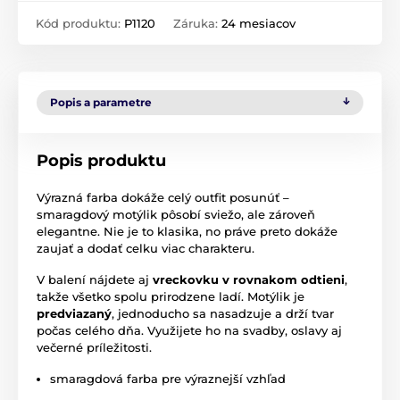
Kód produktu:
P1120
Záruka:
24 mesiacov
Popis a parametre
Popis produktu
Výrazná farba dokáže celý outfit posunúť –
smaragdový motýlik pôsobí sviežo, ale zároveň
elegantne. Nie je to klasika, no práve preto dokáže
zaujať a dodať celku viac charakteru.
V balení nájdete aj
vreckovku v rovnakom odtieni
,
takže všetko spolu prirodzene ladí. Motýlik je
predviazaný
, jednoducho sa nasadzuje a drží tvar
počas celého dňa. Využijete ho na svadby, oslavy aj
večerné príležitosti.
smaragdová farba pre výraznejší vzhľad