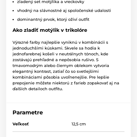
zladený set motýlika a vreckovky
vhodný na slávnostné aj spoločenské udalosti
dominantný prvok, ktorý oživí outfit
Ako zladiť motýlik v trikolóre
Výrazné farby najlepšie vyniknú v kombinácii s
jednoduchšími kúskami. Skvele sa hodia k
jednofarebnej košeli v neutrálnych tónoch, kde
zostávajú prehľadné a nepôsobia rušivo. S
tmavomodrým alebo čiernym oblekom vytvoria
elegantný kontrast, zatiaľ čo so svetlejšími
kombináciami pôsobia uvoľnenejšie. Pre lepšie
prepojenie môžete niektorú z farieb zopakovať aj na
ďalších detailoch outfitu.
Parametre
Veľkosť
12,5 cm