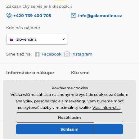
Zákaznický servis je k dispozícii
+420 739 400 705
info@galamodino.cz
Kde nás nájdete
Slovenčina
Sme tiež na:
Facebook
Instagram
Informácie o nákupe
Kto sme
Obchodné podmienky
O nás
Používame cookies
Doručenie
Kontaktné údaje
Vďaka vášmu súhlasu na anonymné využitie cookies za účelom
Vrátenie tovaru a reklamácie
Ochrana osobných údajov
analytiky, personalizácie a marketingu vám budeme môcť
poskytovať služby v maximálnej kvalite.
Viac informácií
.
Online vrátenie a reklamácia
Spolupráca s Galamodino
Nesúhlasím
Súhlasím
© 2026 www.galamodino.sk ⦁ E-shop vytvorila
SIMPLIA.cz