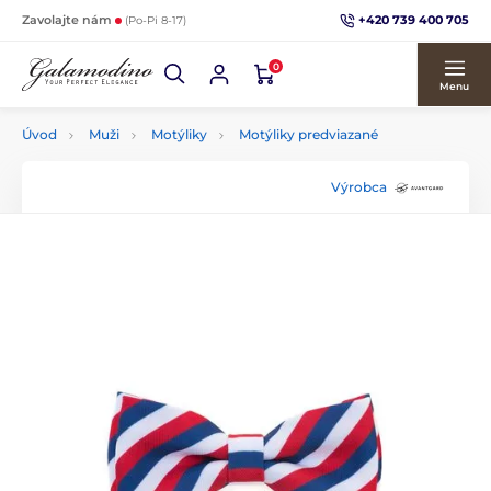
+420 739 400 705
Zavolajte nám
(Po-Pi 8-17)
0
Menu
Úvod
Muži
Motýliky
Motýliky predviazané
Výrobca