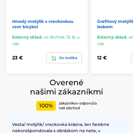
Hnedý motýlik s vreckovkou
Grafitový motýl
vzor bicykel
leskom
Externý sklad
,
vo štvrtok 13. 8. u
Externý sklad
,
vo
vás
vás
23 €
12 €
Do košíka
Overené
našimi zákazníkmi
zákazníkov odporúča
100%
náš obchod
Vesta/ motýlik/ vreckovka krásna, len farebne
nekorešpondovala s obrázkom na nete, v