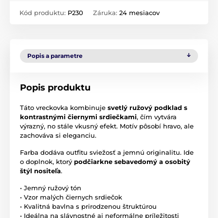
Kód produktu:
P230
Záruka:
24 mesiacov
Popis a parametre
Popis produktu
Táto vreckovka kombinuje
svetlý ružový podklad s
kontrastnými čiernymi srdiečkami
, čím vytvára
výrazný, no stále vkusný efekt. Motív pôsobí hravo, ale
zachováva si eleganciu.
Farba dodáva outfitu sviežosť a jemnú originalitu. Ide
o doplnok, ktorý
podčiarkne sebavedomý a osobitý
štýl nositeľa
.
• Jemný ružový tón
• Vzor malých čiernych srdiečok
• Kvalitná bavlna s prirodzenou štruktúrou
• Ideálna na slávnostné aj neformálne príležitosti