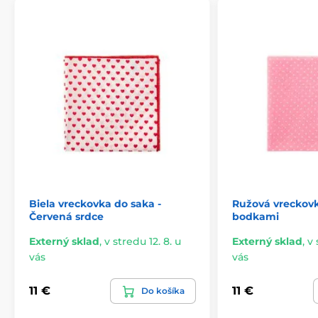
Biela vreckovka do saka -
Ružová vreckovk
Červená srdce
bodkami
Externý sklad
,
v stredu 12. 8. u
Externý sklad
,
v 
vás
vás
11 €
11 €
Do košíka