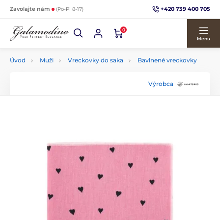
+420 739 400 705
Zavolajte nám
(Po-Pi 8-17)
0
Menu
Úvod
Muži
Vreckovky do saka
Bavlnené vreckovky
Výrobca