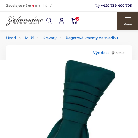
+420 739 400 705
Zavolajte nám
(Po-Pi 8-17)
0
Menu
Úvod
Muži
Kravaty
Regatové kravaty na svadbu
Výrobca