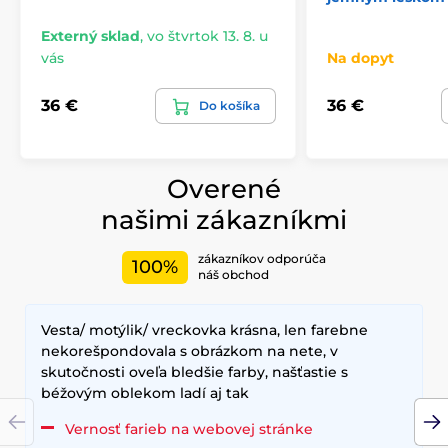
Externý sklad
,
vo štvrtok 13. 8. u
vás
Na dopyt
36 €
36 €
Do košíka
Overené
našimi zákazníkmi
zákazníkov odporúča
100%
náš obchod
Vesta/ motýlik/ vreckovka krásna, len farebne
nekorešpondovala s obrázkom na nete, v
skutočnosti oveľa bledšie farby, našťastie s
béžovým oblekom ladí aj tak
Vernosť farieb na webovej stránke