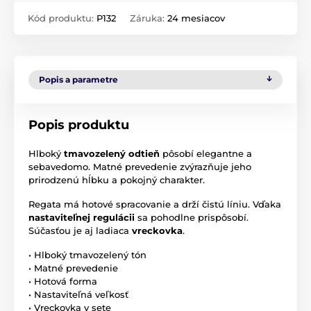
Kód produktu:
P132
Záruka:
24 mesiacov
Popis a parametre
Popis produktu
Hlboký
tmavozelený odtieň
pôsobí elegantne a
sebavedomo. Matné prevedenie zvýrazňuje jeho
prirodzenú hĺbku a pokojný charakter.
Regata má hotové spracovanie a drží čistú líniu. Vďaka
nastaviteľnej regulácii
sa pohodlne prispôsobí.
Súčasťou je aj ladiaca
vreckovka
.
• Hlboký tmavozelený tón
• Matné prevedenie
• Hotová forma
• Nastaviteľná veľkosť
• Vreckovka v sete