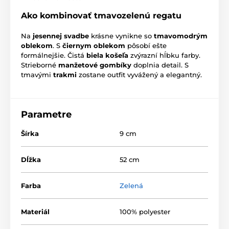
Ako kombinovať tmavozelenú regatu
Na
jesennej svadbe
krásne vynikne so
tmavomodrým
oblekom
. S
čiernym oblekom
pôsobí ešte
formálnejšie. Čistá
biela košeľa
zvýrazní hĺbku farby.
Strieborné
manžetové gombíky
doplnia detail. S
tmavými
trakmi
zostane outfit vyvážený a elegantný.
Parametre
Šírka
9 cm
Dĺžka
52 cm
Farba
Zelená
Materiál
100% polyester