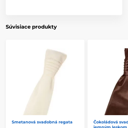
Súvisiace produkty
Smetanová svadobná regata
Čokoládová sva
jemným leskom