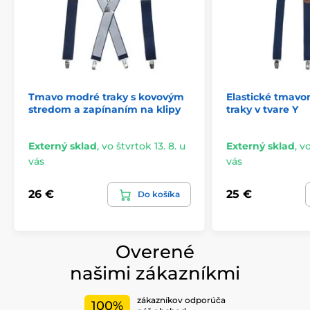
Tmavo modré traky s kovovým
Elastické tmav
stredom a zapínaním na klipy
traky v tvare Y
Externý sklad
,
vo štvrtok 13. 8. u
Externý sklad
,
vo
vás
vás
26 €
25 €
Do košíka
Overené
našimi zákazníkmi
zákazníkov odporúča
100%