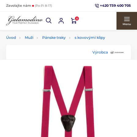
+420 739 400 705
Zavolajte nám
(Po-Pi 8-17)
0
Menu
Úvod
Muži
Pánske traky
s kovovými klipy
Výrobca