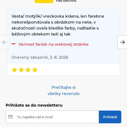
náš obchod
Vesta/ motýlik/ vreckovka krásna, len farebne
nekorešpondovala s obrázkom na nete, v
skutočnosti oveľa bledšie farby, našťastie s
béžovým oblekom ladí aj tak
Vernosť farieb na webovej stránke
Overený zákazník, 3. 8. 2026
Prečítajte si
všetky recenzie
Prihláste sa do newsletteru
Tu napíšte váš e-mail
Prihlásiť