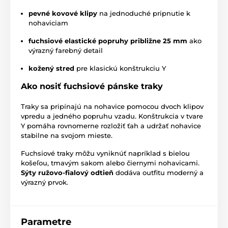
pevné kovové klipy
na jednoduché pripnutie k
nohaviciam
fuchsiové elastické popruhy približne 25 mm
ako
výrazný farebný detail
kožený stred
pre klasickú konštrukciu Y
Ako nosiť fuchsiové pánske traky
Traky sa pripínajú na nohavice pomocou dvoch klipov
vpredu a jedného popruhu vzadu. Konštrukcia v tvare
Y pomáha rovnomerne rozložiť ťah a udržať nohavice
stabilne na svojom mieste.
Fuchsiové traky môžu vyniknúť napríklad s bielou
košeľou, tmavým sakom alebo čiernymi nohavicami.
Sýty ružovo-fialový odtieň
dodáva outfitu moderný a
výrazný prvok.
Parametre