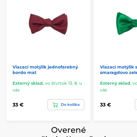
Viazací motýlik jednofarebný
Viazací motýlik 
bordo mat
smaragdovo zel
Externý sklad
,
vo štvrtok 13. 8. u
Externý sklad
,
vo
vás
vás
33 €
33 €
Do košíka
Overené