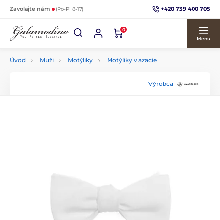
+420 739 400 705
Zavolajte nám
(Po-Pi 8-17)
0
Menu
Úvod
Muži
Motýliky
Motýliky viazacie
Výrobca