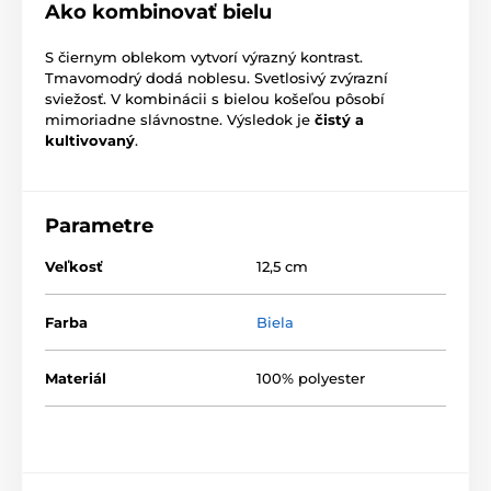
Ako kombinovať bielu
S čiernym oblekom vytvorí výrazný kontrast.
Tmavomodrý dodá noblesu. Svetlosivý zvýrazní
sviežosť. V kombinácii s bielou košeľou pôsobí
mimoriadne slávnostne. Výsledok je
čistý a
kultivovaný
.
Parametre
Veľkosť
12,5 cm
Farba
Biela
Materiál
100% polyester