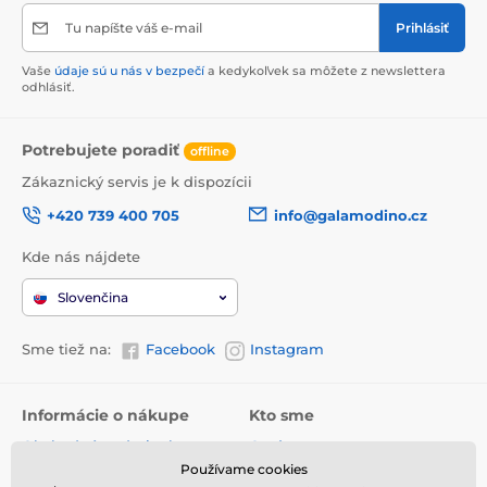
Tu napíšte váš e-mail
Prihlásiť
Vaše
údaje sú u nás v bezpečí
a kedykoľvek sa môžete z newslettera
odhlásiť.
Potrebujete poradiť
offline
Zákaznický servis je k dispozícii
+420 739 400 705
info@galamodino.cz
Kde nás nájdete
Slovenčina
Sme tiež na:
Facebook
Instagram
Informácie o nákupe
Kto sme
Obchodné podmienky
O nás
Používame cookies
Doručenie
Kontaktné údaje