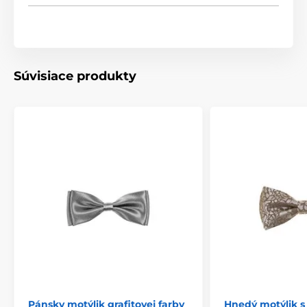
Súvisiace produkty
Pánsky motýlik grafitovej farby
Hnedý motýlik s