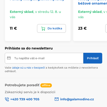
béžové orname
Externý sklad
,
v stredu 12. 8. u
Externý sklad
,
v 
vás
vás
11 €
23 €
Do košíka
Prihláste sa do newsletteru
Tu napíšte váš e-mail
Prihlásiť
Vaše
údaje sú u nás v bezpečí
a kedykoľvek sa môžete z newslettera
odhlásiť.
Potrebujete poradiť
offline
Zákaznický servis je k dispozícii
+420 739 400 705
info@galamodino.cz