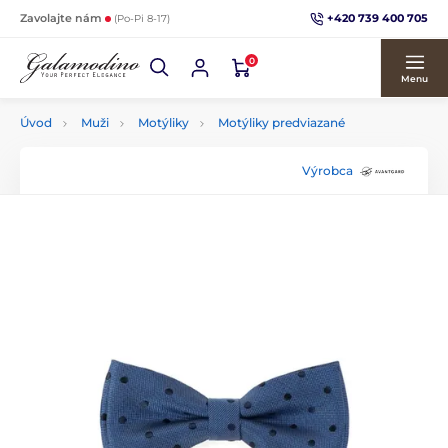
+420 739 400 705
Zavolajte nám
(Po-Pi 8-17)
0
Menu
Úvod
Muži
Motýliky
Motýliky predviazané
Výrobca