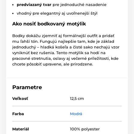
predviazaný tvar
pre jednoduché nasadenie
vhodný pre elegantný aj uvoľnenejší štýl
Ako nosiť bodkovaný motýlik
Bodky dokážu zjemniť aj formálnejší outfit a pridať
mu ľahší tón. Fungujú najlepšie tam, kde je základ
jednoduchý – hladká košeľa a čisté sako nechajú vzor
vyniknúť bez rušenia. Tento motýlik sa hodí na
pracovné stretnutia, oslavy aj večerné príležitosti, kde
chcete pôsobiť upravene, ale prirodzene.
Parametre
Veľkosť
12,5 cm
Farba
Modrá
Materiál
100% polyester