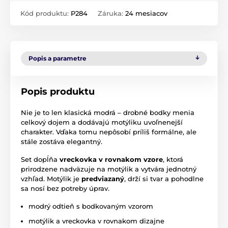
Kód produktu:
P284
Záruka:
24 mesiacov
Popis a parametre
Popis produktu
Nie je to len klasická modrá – drobné bodky menia
celkový dojem a dodávajú motýliku uvoľnenejší
charakter. Vďaka tomu nepôsobí príliš formálne, ale
stále zostáva elegantný.
Set dopĺňa
vreckovka v rovnakom vzore
, ktorá
prirodzene nadväzuje na motýlik a vytvára jednotný
vzhľad. Motýlik je
predviazaný
, drží si tvar a pohodlne
sa nosí bez potreby úprav.
modrý odtieň s bodkovaným vzorom
motýlik a vreckovka v rovnakom dizajne