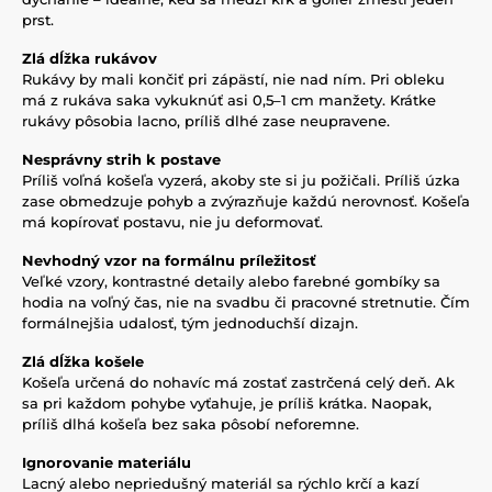
prst.
Zlá dĺžka rukávov
Rukávy by mali končiť pri zápästí, nie nad ním. Pri obleku
má z rukáva saka vykuknúť asi 0,5–1 cm manžety. Krátke
rukávy pôsobia lacno, príliš dlhé zase neupravene.
Nesprávny strih k postave
Príliš voľná košeľa vyzerá, akoby ste si ju požičali. Príliš úzka
zase obmedzuje pohyb a zvýrazňuje každú nerovnosť. Košeľa
má kopírovať postavu, nie ju deformovať.
Nevhodný vzor na formálnu príležitosť
Veľké vzory, kontrastné detaily alebo farebné gombíky sa
hodia na voľný čas, nie na svadbu či pracovné stretnutie. Čím
formálnejšia udalosť, tým jednoduchší dizajn.
Zlá dĺžka košele
Košeľa určená do nohavíc má zostať zastrčená celý deň. Ak
sa pri každom pohybe vyťahuje, je príliš krátka. Naopak,
príliš dlhá košeľa bez saka pôsobí neforemne.
Ignorovanie materiálu
Lacný alebo nepriedušný materiál sa rýchlo krčí a kazí