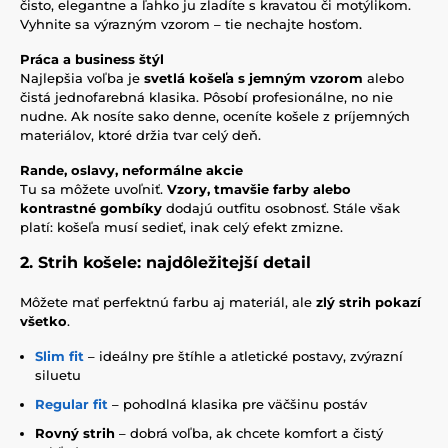
čisto, elegantne a ľahko ju zladíte s kravatou či motýlikom.
Vyhnite sa výrazným vzorom – tie nechajte hosťom.
Práca a business štýl
Najlepšia voľba je
svetlá košeľa s jemným vzorom
alebo
čistá jednofarebná klasika. Pôsobí profesionálne, no nie
nudne. Ak nosíte sako denne, oceníte košele z príjemných
materiálov, ktoré držia tvar celý deň.
Rande, oslavy, neformálne akcie
Tu sa môžete uvoľniť.
Vzory, tmavšie farby alebo
kontrastné gombíky
dodajú outfitu osobnosť. Stále však
platí: košeľa musí sedieť, inak celý efekt zmizne.
2. Strih košele: najdôležitejší detail
Môžete mať perfektnú farbu aj materiál, ale
zlý strih pokazí
všetko
.
Slim fit
– ideálny pre štíhle a atletické postavy, zvýrazní
siluetu
Regular fit
– pohodlná klasika pre väčšinu postáv
Rovný strih
– dobrá voľba, ak chcete komfort a čistý