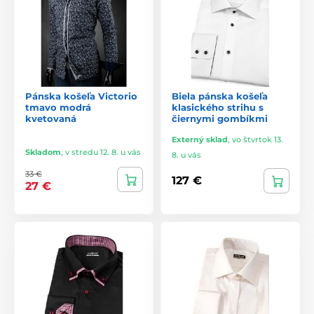
Pánska košeľa Victorio
Biela pánska košeľa
tmavo modrá
klasického strihu s
kvetovaná
čiernymi gombíkmi
Externý sklad
,
vo štvrtok 13.
Skladom
,
v stredu 12. 8. u vás
8. u vás
33 €
127 €
27 €