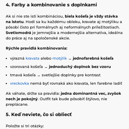
4. Farby a kombinovanie s doplnkami
Ak si nie ste istí kombináciou,
biela košeľa je vždy stávka
na istotu
. Hodí sa ku každému obleku, kravate aj motýliku a
pôsobí čisto pri formálnych aj neformálnych príležitostiach.
Svetlomodrá
je jemnejšia a modernejšia alternatíva, ideálna
do práce aj na spoločenské akcie.
Rýchle pravidlá kombinovania:
výrazná
kravata
alebo
motýlik
→
jednofarebná košeľa
vzorovaná košeľa →
jednoduchý doplnok bez vzoru
tmavá košeľa → svetlejšie doplnky pre kontrast
vreckovka
nemá byť rovnaká ako kravata, len farebne ladiť
Ak váhate, držte sa pravidla:
jedna dominantná vec, zvyšok
nech je pokojný
. Outfit tak bude pôsobiť štýlovo, nie
preplácane.
5. Keď neviete, čo si obliecť
Položte si tri otázky: