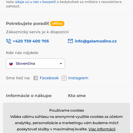
Vaše
údaje sú u nás v bezpečí
a kedykoľvek sa môžete z newslettera
odhlásiť.
Potrebujete poradiť
offline
Zákaznický servis je k dispozícii
+420 739 400 705
info@galamodino.cz
Kde nás nájdete
Slovenčina
Sme tiež na:
Facebook
Instagram
Informácie o nákupe
Kto sme
Obchodné podmienky
O nás
Používame cookies
Doručenie
Kontaktné údaje
Vďaka vášmu súhlasu na anonymné využitie cookies za účelom
Vrátenie tovaru a reklamácie
Ochrana osobných údajov
analytiky, personalizácie a marketingu vám budeme môcť
poskytovať služby v maximálnej kvalite.
Viac informácií
.
Online vrátenie a reklamácia
Spolupráca s Galamodino