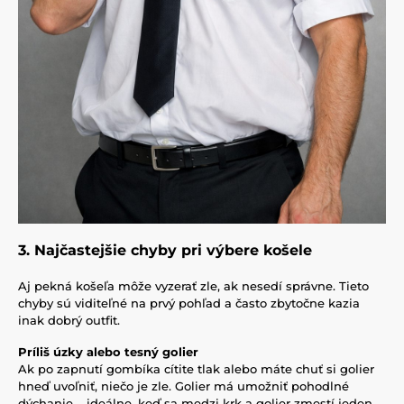
3. Najčastejšie chyby pri výbere košele
Aj pekná košeľa môže vyzerať zle, ak nesedí správne. Tieto
chyby sú viditeľné na prvý pohľad a často zbytočne kazia
inak dobrý outfit.
Príliš úzky alebo tesný golier
Ak po zapnutí gombíka cítite tlak alebo máte chuť si golier
hneď uvoľniť, niečo je zle. Golier má umožniť pohodlné
dýchanie – ideálne, keď sa medzi krk a golier zmestí jeden