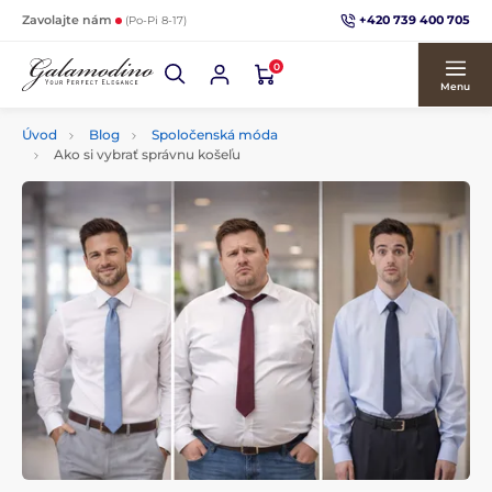
+420 739 400 705
Zavolajte nám
(Po-Pi 8-17)
0
Menu
Úvod
Blog
Spoločenská móda
Ako si vybrať správnu košeľu