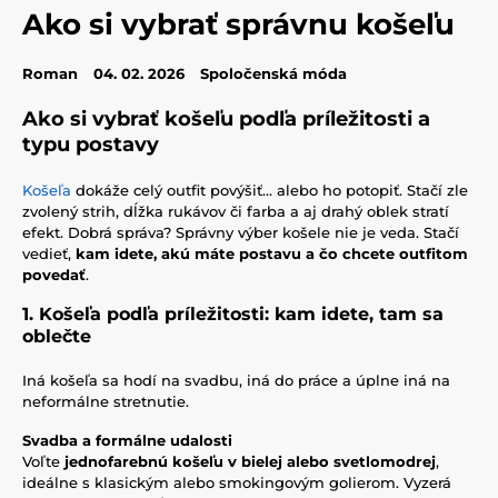
Ako si vybrať správnu košeľu
Roman
04. 02. 2026
Spoločenská móda
Ako si vybrať košeľu podľa príležitosti a
typu postavy
Košeľa
dokáže celý outfit povýšiť… alebo ho potopiť. Stačí zle
zvolený strih, dĺžka rukávov či farba a aj drahý oblek stratí
efekt. Dobrá správa? Správny výber košele nie je veda. Stačí
vedieť,
kam idete, akú máte postavu a čo chcete outfitom
povedať
.
1. Košeľa podľa príležitosti: kam idete, tam sa
oblečte
Iná košeľa sa hodí na svadbu, iná do práce a úplne iná na
neformálne stretnutie.
Svadba a formálne udalosti
Voľte
jednofarebnú košeľu v bielej alebo svetlomodrej
,
ideálne s klasickým alebo smokingovým golierom. Vyzerá