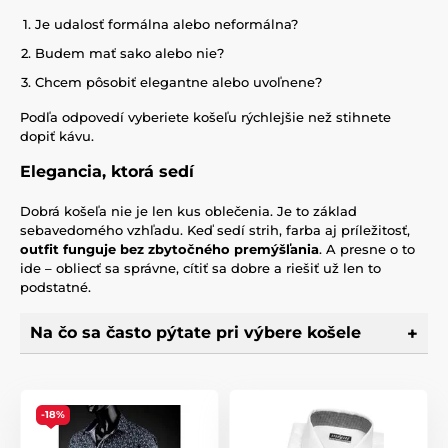
Je udalosť formálna alebo neformálna?
Budem mať sako alebo nie?
Chcem pôsobiť elegantne alebo uvoľnene?
Podľa odpovedí vyberiete košeľu rýchlejšie než stihnete
dopiť kávu.
Elegancia, ktorá sedí
Dobrá košeľa nie je len kus oblečenia. Je to základ
sebavedomého vzhľadu. Keď sedí strih, farba aj príležitosť,
outfit funguje bez zbytočného premýšľania
. A presne o to
ide – obliecť sa správne, cítiť sa dobre a riešiť už len to
podstatné.
Na čo sa často pýtate pri výbere košele
-18%