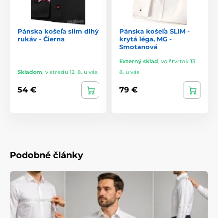
Pánska košeľa slim dlhý
Pánska košeľa SLIM -
rukáv - Čierna
krytá léga, MG -
Smotanová
Externý sklad
,
vo štvrtok 13.
Skladom
,
v stredu 12. 8. u vás
8. u vás
54 €
79 €
Podobné články