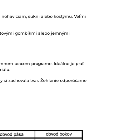
 nohaviciam, sukni alebo kostýmu. Veľmi
nžetovými gombíkmi alebo jemnými
mnom pracom programe. Ideálne je prať
iálu.
by si zachovala tvar. Žehlenie odporúčame