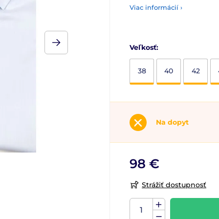
Viac informácií ›
Veľkosť:
38
40
42
Na dopyt
98 €
Strážiť dostupnosť