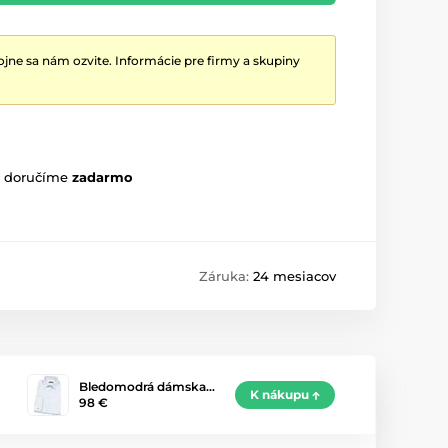
jne sa nám ozvite. Informácie pre firmy a skupiny
m doručíme
zadarmo
Záruka:
24 mesiacov
Bledomodrá dámska…
K nákupu
98 €