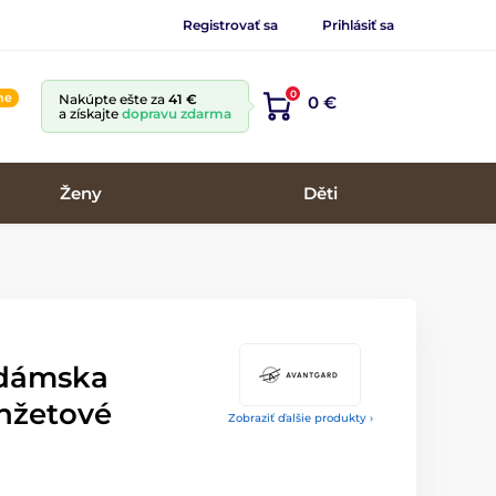
Registrovať sa
Prihlásiť sa
0
ine
Nakúpte ešte za
41 €
0 €
a získajte
dopravu zdarma
Ženy
Děti
dámska
nžetové
Zobraziť ďalšie produkty ›