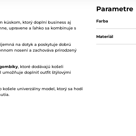
Parametre
Farba
m kúskom, ktorý doplní business aj
emne, upravene a ľahko sa kombinuje s
Materiál
príjemná na dotyk a poskytuje dobrú
dennom nosení a zachováva prirodzený
 gombíky
, ktoré dodávajú košeli
l umožňuje doplniť outfit štýlovými
to košele univerzálny model, ktorý sa hodí
utia.