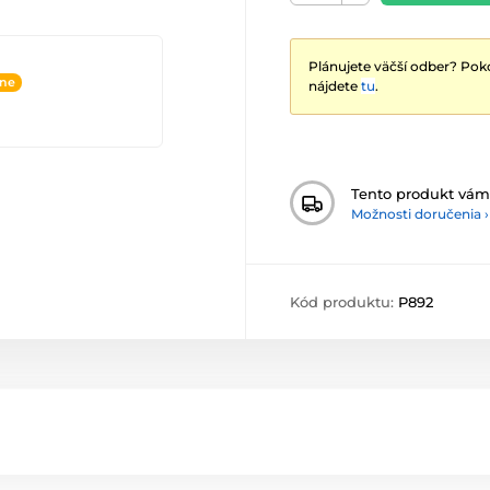
Plánujete väčší odber? Poko
ine
nájdete
tu
.
Tento produkt vá
Možnosti doručenia ›
Kód produktu:
P892