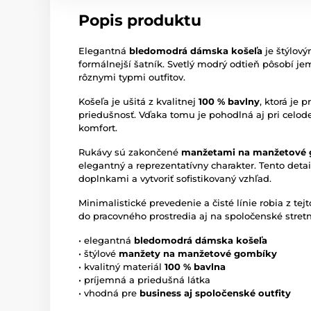
Popis produktu
Elegantná
bledomodrá dámska košeľa
je štýlový
formálnejší šatník. Svetlý modrý odtieň pôsobí j
rôznymi typmi outfitov.
Košeľa je ušitá z kvalitnej
100 % bavlny
, ktorá je 
priedušnosť. Vďaka tomu je pohodlná aj pri celo
komfort.
Rukávy sú zakončené
manžetami na manžetové
elegantný a reprezentatívny charakter. Tento detai
doplnkami a vytvoriť sofistikovaný vzhľad.
Minimalistické prevedenie a čisté línie robia z tej
do pracovného prostredia aj na spoločenské stretn
• elegantná
bledomodrá dámska košeľa
• štýlové
manžety na manžetové gombíky
• kvalitný materiál
100 % bavlna
• príjemná a priedušná látka
• vhodná pre
business aj spoločenské outfity