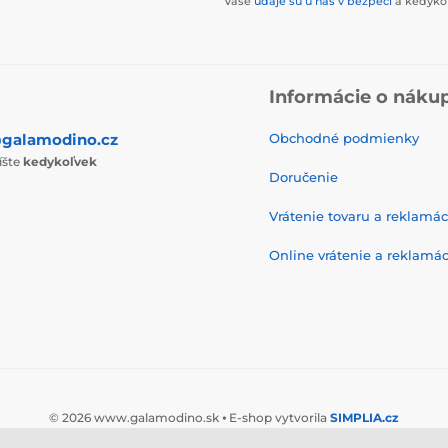
Vaše
údaje sú u nás v bezpečí
a kedykoľ
Informácie o náku
galamodino.cz
Obchodné podmienky
íšte
kedykoľvek
Doručenie
Vrátenie tovaru a reklamác
Online vrátenie a reklamác
© 2026 www.galamodino.sk ⦁ E-shop vytvorila
SIMPLIA.cz