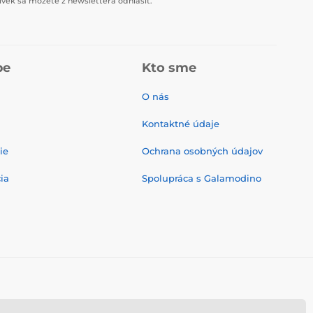
vek sa môžete z newslettera odhlásiť.
pe
Kto sme
O nás
Kontaktné údaje
ie
Ochrana osobných údajov
ia
Spolupráca s Galamodino