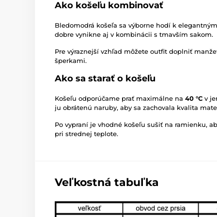
Ako košeľu kombinovať
Bledomodrá košeľa sa výborne hodí k elegantným
dobre vynikne aj v kombinácii s tmavším sakom.
Pre výraznejší vzhľad môžete outfit doplniť ma
šperkami.
Ako sa starať o košeľu
Košeľu odporúčame prať maximálne na
40 °C
v je
ju obrátenú naruby, aby sa zachovala kvalita mater
Po vypraní je vhodné košeľu sušiť na ramienku, a
pri strednej teplote.
Veľkostná tabuľka