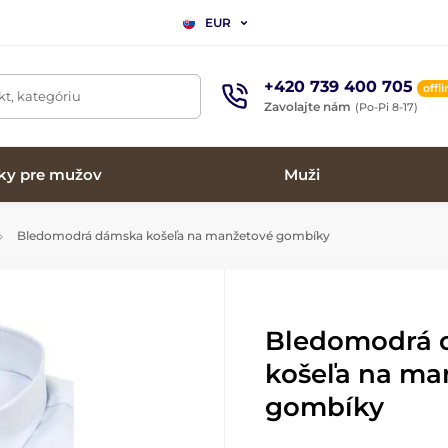
EUR
+420 739 400 705
offl
t, kategóriu
Zavolajte nám
(Po-Pi 8-17)
ky pre mužov
Muži
Bledomodrá dámska košeľa na manžetové gombíky
Bledomodrá 
košeľa na ma
gombíky