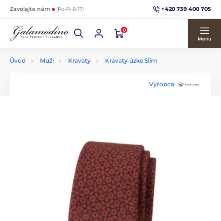
+420 739 400 705
Zavolajte nám
(Po-Pi 8-17)
0
Menu
Úvod
Muži
Kravaty
Kravaty úzke Slim
Výrobca