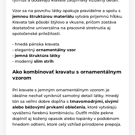
rytmus a dodávajú kravate zaujímavý vizuálny detail.
Vzor sa na povrchu látky opakuje pravidelne a spolu s
jemnou štruktúrou materiálu
vytvára príjemnú hĺbku.
Kravata tak pôsobí štýlovo a vkusne, pričom zostáva
dostatočne univerzálna na pracovné stretnutia aj
spoločenské príležitosti.
• hnedá pánska kravata
• elegantný
ornamentálny vzor
•
jemná štruktúra látky
• moderný
slim strih
Ako kombinovať kravatu s ornamentálnym
vzorom
Pri kravate s jemným ornamentálnym vzorom je
ideálne nechať vyniknúť samotný detail látky. Hnedý
tón sa veľmi dobre dopĺňa s
tmavomodrými, sivými
alebo béžovými prvkami oblečenia
, ktoré vytvárajú
vyváženú farebnú kombináciu. Outfit môže pekne
doplniť aj kožený opasok alebo topánky v podobnom
hnedom odtieni, ktoré celý vzhľad prirodzene prepoja.