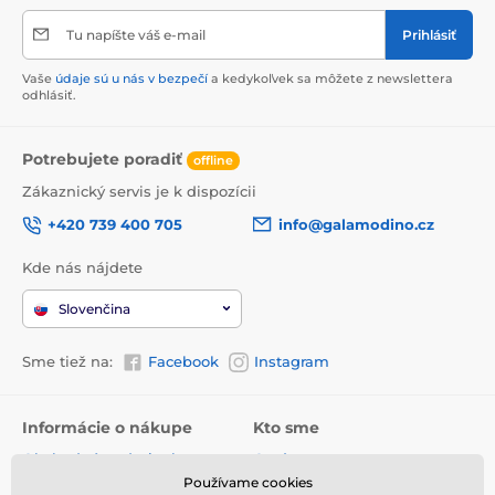
Tu napíšte váš e-mail
Prihlásiť
Vaše
údaje sú u nás v bezpečí
a kedykoľvek sa môžete z newslettera
odhlásiť.
Potrebujete poradiť
offline
Zákaznický servis je k dispozícii
+420 739 400 705
info@galamodino.cz
Kde nás nájdete
Slovenčina
Sme tiež na:
Facebook
Instagram
Informácie o nákupe
Kto sme
Obchodné podmienky
O nás
Používame cookies
Doručenie
Kontaktné údaje