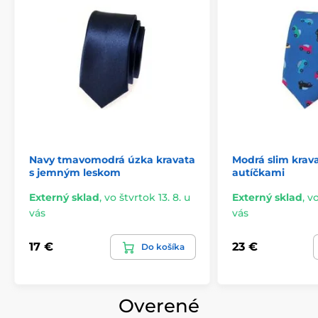
Navy tmavomodrá úzka kravata
Modrá slim krav
s jemným leskom
autíčkami
Externý sklad
,
vo štvrtok 13. 8. u
Externý sklad
,
vo
vás
vás
17 €
23 €
Do košíka
Overené