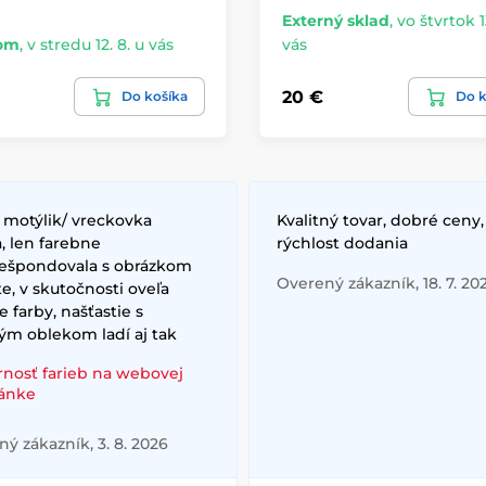
Externý sklad
,
vo štvrtok 1
om
,
v stredu 12. 8. u vás
vás
20 €
Do košíka
Do k
 motýlik/ vreckovka
Kvalitný tovar, dobré ceny,
, len farebne
rýchlost dodania
ešpondovala s obrázkom
Overený zákazník, 18. 7. 20
e, v skutočnosti oveľa
e farby, našťastie s
ým oblekom ladí aj tak
rnosť farieb na webovej
ránke
ý zákazník, 3. 8. 2026