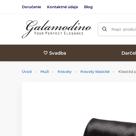
Doručenie
Kontaktné údaje
Blog
Napr. produk
🤍 Svadba
Darče
Úvod
Muži
Kravaty
Kravaty klasické
Klasická p