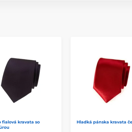
fialová kravata so
Hladká pánska kravata č
úrou