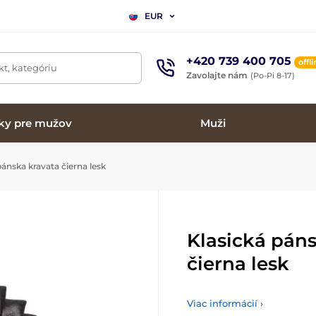
EUR
+420 739 400 705
offl
t, kategóriu
Zavolajte nám
(Po-Pi 8-17)
ky pre mužov
Muži
ánska kravata čierna lesk
Klasická pán
čierna lesk
Viac informácií ›