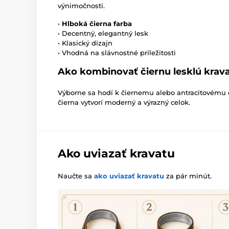
výnimočnosti.
•
Hlboká čierna farba
• Decentný, elegantný lesk
• Klasický dizajn
• Vhodná na slávnostné príležitosti
Ako kombinovať čiernu lesklú krav
Výborne sa hodí k čiernemu alebo antracitovému ob
čierna vytvorí moderný a výrazný celok.
Ako uviazať kravatu
Naučte sa
ako uviazať kravatu
za pár minút.