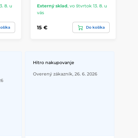
3. 8. u
Externý sklad
,
vo štvrtok 13. 8. u
Ex
vás
vá
15 €
23
ošíka
Do košíka
Hitro nakupovanje
Overený zákazník, 26. 6. 2026
26