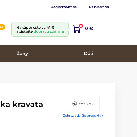
Registrovať sa
Prihlásiť sa
0
ine
Nakúpte ešte za
41 €
0 €
a získajte
dopravu zdarma
Ženy
Děti
ska kravata
Zobraziť ďalšie produkty ›