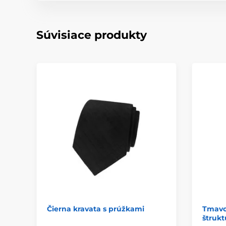
Súvisiace produkty
Čierna kravata s prúžkami
Tmavo 
štrukt