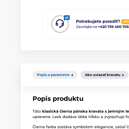
Potrebujete poradiť?
offl
Zavolajte na
+420 739 400 705
Popis a parametre
Ako uviazať kravatu
Popis produktu
Táto
klasická čierna pánska kravata s jemným 
upravene. Lesk dodáva látke hĺbku a zvýrazňuje f
Čierna farba zostáva symbolom elegancie, zatiaľ č