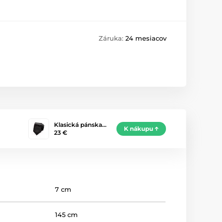
Záruka:
24 mesiacov
Klasická pánska…
K nákupu
23 €
7 cm
145 cm