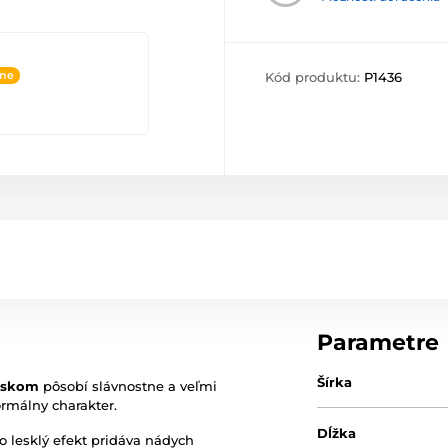
ine
Kód produktu:
P1436
Parametre
Šírka
leskom
pôsobí slávnostne a veľmi
ormálny charakter.
Dĺžka
o lesklý efekt pridáva nádych