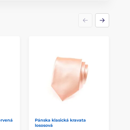
ervená
Pánska klasická kravata
Pá
lososová