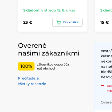
Skladom
,
v stredu 12. 8. u vás
Sklad
23 €
15 €
Do košíka
Overené
Vesta/
našimi zákazníkmi
krásna
nekor
zákazníkov odporúča
100%
na net
náš obchod
bledši
béžov
Prečítajte si
všetky recenzie
Ve
st
Overen