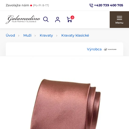
+420 739 400 705
Zavolajte nám
(Po-Pi 8-17)
0
Menu
Úvod
Muži
Kravaty
Kravaty klasické
Výrobca