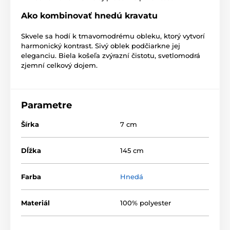
Ako kombinovať hnedú kravatu
Skvele sa hodí k tmavomodrému obleku, ktorý vytvorí
harmonický kontrast. Sivý oblek podčiarkne jej
eleganciu. Biela košeľa zvýrazní čistotu, svetlomodrá
zjemní celkový dojem.
Parametre
Šírka
7 cm
Dĺžka
145 cm
Farba
Hnedá
Materiál
100% polyester