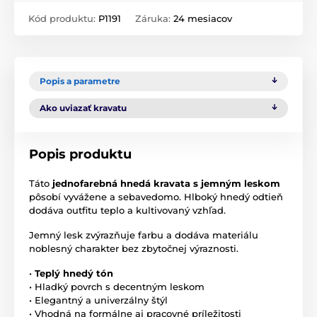
Kód produktu:
P1191
Záruka:
24 mesiacov
Popis a parametre
Ako uviazať kravatu
Popis produktu
Táto
jednofarebná hnedá kravata s jemným leskom
pôsobí vyvážene a sebavedomo. Hlboký hnedý odtieň
dodáva outfitu teplo a kultivovaný vzhľad.
Jemný lesk zvýrazňuje farbu a dodáva materiálu
noblesný charakter bez zbytočnej výraznosti.
•
Teplý hnedý tón
• Hladký povrch s decentným leskom
• Elegantný a univerzálny štýl
• Vhodná na formálne aj pracovné príležitosti