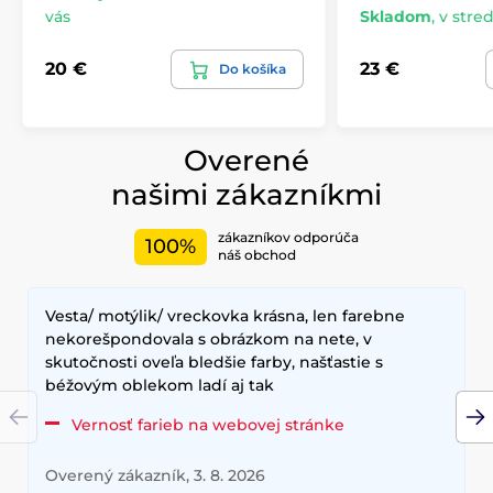
vás
Skladom
,
v stred
20 €
23 €
Do košíka
Overené
našimi zákazníkmi
zákazníkov odporúča
100%
náš obchod
Vesta/ motýlik/ vreckovka krásna, len farebne
nekorešpondovala s obrázkom na nete, v
skutočnosti oveľa bledšie farby, našťastie s
béžovým oblekom ladí aj tak
Vernosť farieb na webovej stránke
Overený zákazník, 3. 8. 2026