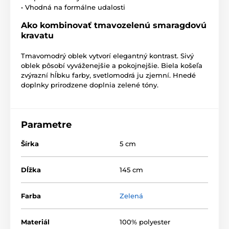
• Vhodná na formálne udalosti
Ako kombinovať tmavozelenú smaragdovú
kravatu
Tmavomodrý oblek vytvorí elegantný kontrast. Sivý
oblek pôsobí vyváženejšie a pokojnejšie. Biela košeľa
zvýrazní hĺbku farby, svetlomodrá ju zjemní. Hnedé
doplnky prirodzene doplnia zelené tóny.
Parametre
Šírka
5 cm
Dĺžka
145 cm
Farba
Zelená
Materiál
100% polyester