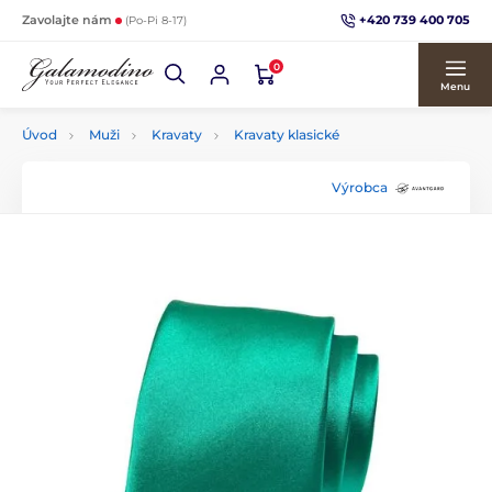
+420 739 400 705
Zavolajte nám
(Po-Pi 8-17)
0
Menu
Úvod
Muži
Kravaty
Kravaty klasické
Výrobca