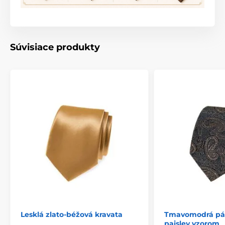
Súvisiace produkty
Lesklá zlato-béžová kravata
Tmavomodrá pán
paisley vzorom