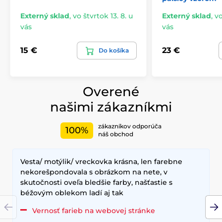
Externý sklad
,
vo štvrtok 13. 8. u
Externý sklad
,
vo
vás
vás
15 €
23 €
Do košíka
Overené
našimi zákazníkmi
zákazníkov odporúča
100%
náš obchod
Vesta/ motýlik/ vreckovka krásna, len farebne
nekorešpondovala s obrázkom na nete, v
skutočnosti oveľa bledšie farby, našťastie s
béžovým oblekom ladí aj tak
Vernosť farieb na webovej stránke