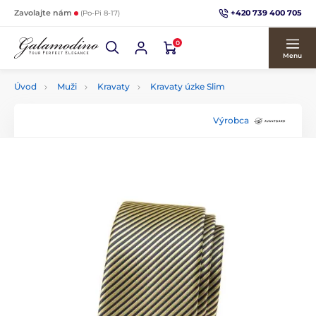
+420 739 400 705
Zavolajte nám
(Po-Pi 8-17)
0
Menu
Úvod
Muži
Kravaty
Kravaty úzke Slim
Výrobca