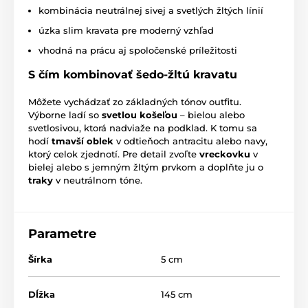
kombinácia neutrálnej sivej a svetlých žltých línií
úzka slim kravata pre moderný vzhľad
vhodná na prácu aj spoločenské príležitosti
S čím kombinovať šedo-žltú kravatu
Môžete vychádzať zo základných tónov outfitu.
Výborne ladí so
svetlou košeľou
– bielou alebo
svetlosivou, ktorá nadviaže na podklad. K tomu sa
hodí
tmavší oblek
v odtieňoch antracitu alebo navy,
ktorý celok zjednotí. Pre detail zvoľte
vreckovku
v
bielej alebo s jemným žltým prvkom a doplňte ju o
traky
v neutrálnom tóne.
Parametre
Šírka
5 cm
Dĺžka
145 cm