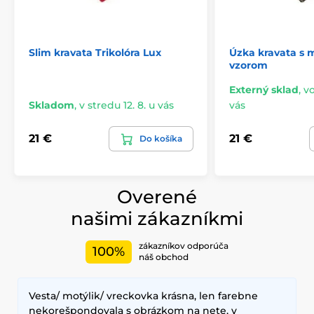
Slim kravata Trikolóra Lux
Úzka kravata s
vzorom
Externý sklad
,
vo
Skladom
,
v stredu 12. 8. u vás
vás
21 €
21 €
Do košíka
Overené
našimi zákazníkmi
zákazníkov odporúča
100%
náš obchod
Vesta/ motýlik/ vreckovka krásna, len farebne
nekorešpondovala s obrázkom na nete, v