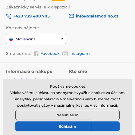
Zákaznický servis je k dispozícii
+420 739 400 705
info@galamodino.cz
Kde nás nájdete
Slovenčina
Sme tiež na:
Facebook
Instagram
Informácie o nákupe
Kto sme
Obchodné podmienky
O nás
Používame cookies
Doručenie
Kontaktné údaje
Vďaka vášmu súhlasu na anonymné využitie cookies za účelom
Vrátenie tovaru a reklamácie
Ochrana osobných údajov
analytiky, personalizácie a marketingu vám budeme môcť
poskytovať služby v maximálnej kvalite.
Viac informácií
.
Online vrátenie a reklamácia
Spolupráca s Galamodino
Nesúhlasím
Súhlasím
© 2026 www.galamodino.sk ⦁ E-shop vytvorila
SIMPLIA.cz