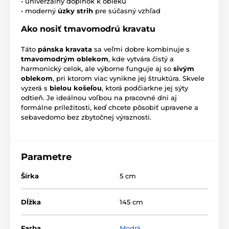
• univerzálny doplnok k obleku
• moderný
úzky strih
pre súčasný vzhľad
Ako nosiť tmavomodrú kravatu
Táto
pánska kravata
sa veľmi dobre kombinuje s
tmavomodrým oblekom
, kde vytvára čistý a
harmonický celok, ale výborne funguje aj so
sivým
oblekom
, pri ktorom viac vynikne jej štruktúra. Skvele
vyzerá s
bielou košeľou
, ktorá podčiarkne jej sýty
odtieň. Je ideálnou voľbou na pracovné dni aj
formálne príležitosti, keď chcete pôsobiť upravene a
sebavedomo bez zbytočnej výraznosti.
Parametre
Šírka
5 cm
Dĺžka
145 cm
Farba
Modrá