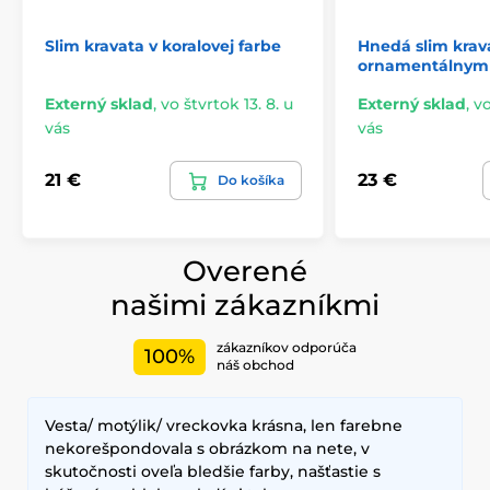
Slim kravata v koralovej farbe
Hnedá slim kra
ornamentálnym
Externý sklad
,
vo štvrtok 13. 8. u
Externý sklad
,
vo
vás
vás
21 €
23 €
Do košíka
Overené
našimi zákazníkmi
zákazníkov odporúča
100%
náš obchod
Vesta/ motýlik/ vreckovka krásna, len farebne
nekorešpondovala s obrázkom na nete, v
skutočnosti oveľa bledšie farby, našťastie s