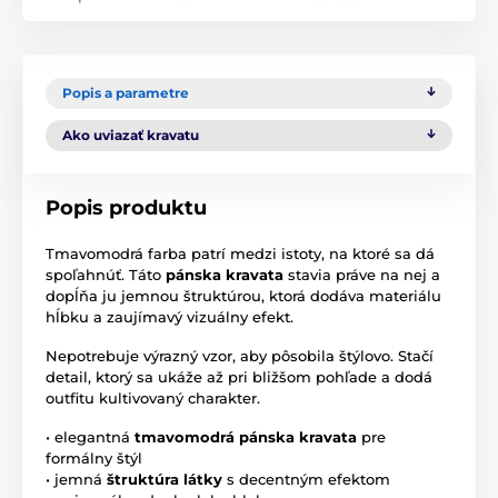
Popis a parametre
Ako uviazať kravatu
Popis produktu
Tmavomodrá farba patrí medzi istoty, na ktoré sa dá
spoľahnúť. Táto
pánska kravata
stavia práve na nej a
dopĺňa ju jemnou štruktúrou, ktorá dodáva materiálu
hĺbku a zaujímavý vizuálny efekt.
Nepotrebuje výrazný vzor, aby pôsobila štýlovo. Stačí
detail, ktorý sa ukáže až pri bližšom pohľade a dodá
outfitu kultivovaný charakter.
• elegantná
tmavomodrá pánska kravata
pre
formálny štýl
• jemná
štruktúra látky
s decentným efektom