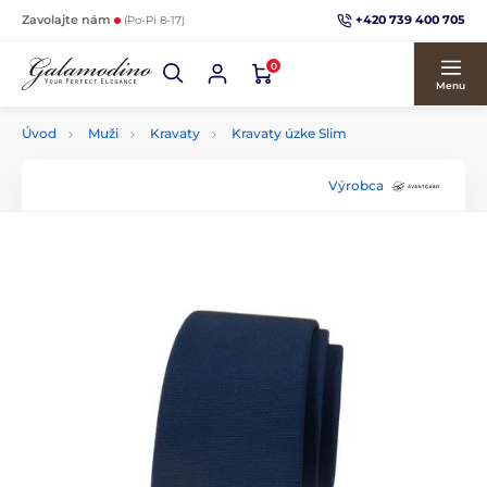
+420 739 400 705
Zavolajte nám
(Po-Pi 8-17)
0
Menu
Úvod
Muži
Kravaty
Kravaty úzke Slim
Výrobca