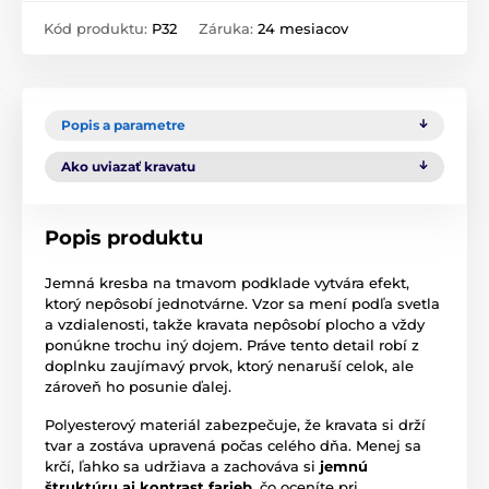
Kód produktu:
P32
Záruka:
24 mesiacov
Popis a parametre
Ako uviazať kravatu
Popis produktu
Jemná kresba na tmavom podklade vytvára efekt,
ktorý nepôsobí jednotvárne. Vzor sa mení podľa svetla
a vzdialenosti, takže kravata nepôsobí plocho a vždy
ponúkne trochu iný dojem. Práve tento detail robí z
doplnku zaujímavý prvok, ktorý nenaruší celok, ale
zároveň ho posunie ďalej.
Polyesterový materiál zabezpečuje, že kravata si drží
tvar a zostáva upravená počas celého dňa. Menej sa
krčí, ľahko sa udržiava a zachováva si
jemnú
štruktúru aj kontrast farieb
, čo oceníte pri