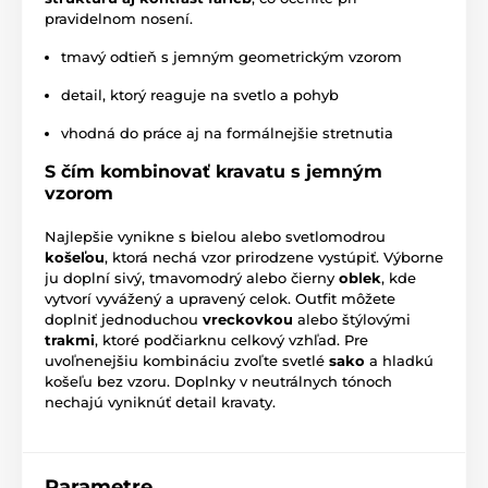
pravidelnom nosení.
tmavý odtieň s jemným geometrickým vzorom
detail, ktorý reaguje na svetlo a pohyb
vhodná do práce aj na formálnejšie stretnutia
S čím kombinovať kravatu s jemným
vzorom
Najlepšie vynikne s bielou alebo svetlomodrou
košeľou
, ktorá nechá vzor prirodzene vystúpiť. Výborne
ju doplní sivý, tmavomodrý alebo čierny
oblek
, kde
vytvorí vyvážený a upravený celok. Outfit môžete
doplniť jednoduchou
vreckovkou
alebo štýlovými
trakmi
, ktoré podčiarknu celkový vzhľad. Pre
uvoľnenejšiu kombináciu zvoľte svetlé
sako
a hladkú
košeľu bez vzoru. Doplnky v neutrálnych tónoch
nechajú vyniknúť detail kravaty.
Parametre