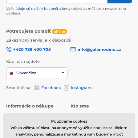
Vaše
údaje sú u nás v bezpečí
a kedykoľvek sa môžete z newslettera
odhlásiť.
Potrebujete poradiť
offline
Zákaznický servis je k dispozícii
+420 739 400 705
info@galamodino.cz
Kde nás nájdete
Slovenčina
Sme tiež na:
Facebook
Instagram
Informácie o nákupe
Kto sme
Obchodné podmienky
O nás
Používame cookies
Doručenie
Kontaktné údaje
Vďaka vášmu súhlasu na anonymné využitie cookies za účelom
Vrátenie tovaru a reklamácie
Ochrana osobných údajov
analytiky, personalizácie a marketingu vám budeme môcť