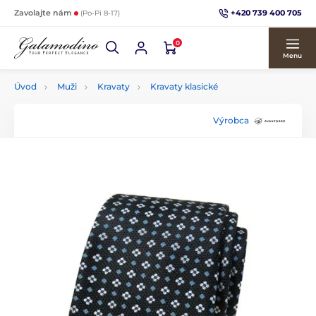
+420 739 400 705
Zavolajte nám
(Po-Pi 8-17)
0
Menu
Úvod
Muži
Kravaty
Kravaty klasické
Výrobca