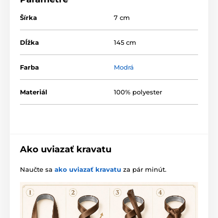
Šírka
7 cm
Dĺžka
145 cm
Farba
Modrá
Materiál
100% polyester
Ako uviazať kravatu
Naučte sa
ako uviazať kravatu
za pár minút.