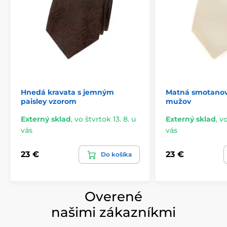
Hnedá kravata s jemným
Matná smotanov
paisley vzorom
mužov
Externý sklad
,
vo štvrtok 13. 8. u
Externý sklad
,
vo
vás
vás
23 €
23 €
Do košíka
Overené
našimi zákazníkmi