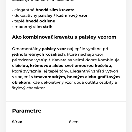
• elegantná
hnedá slim kravata
• dekoratívny
paisley / kašmírový vzor
• teplé
hnedé odtiene
• moderný
slim strih
Ako kombinovať kravatu s paisley vzorom
Ornamentálny
paisley vzor
najlepšie vynikne pri
jednofarebných košeliach
, ktoré nechajú vzor
prirodzene vystúpiť. Kravata sa veľmi dobre kombinuje
s
bielou, krémovou alebo svetlomodrou košeľou
,
ktoré zvýraznia jej teplé tóny. Elegantný vzhľad vytvorí
v spojení s
tmavomodrým, hnedým alebo grafitovým
oblekom
, kde dekoratívny vzor dodá outfitu osobitý a
štýlový charakter.
Parametre
Šírka
6 cm