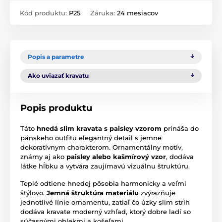
Kód produktu:
P25
Záruka:
24 mesiacov
Popis a parametre
Ako uviazať kravatu
Popis produktu
Táto
hnedá slim kravata s paisley vzorom
prináša do
pánskeho outfitu elegantný detail s jemne
dekoratívnym charakterom. Ornamentálny motív,
známy aj ako
paisley alebo kašmírový vzor
, dodáva
látke hĺbku a vytvára zaujímavú vizuálnu štruktúru.
Teplé odtiene hnedej pôsobia harmonicky a veľmi
štýlovo.
Jemná štruktúra materiálu
zvýrazňuje
jednotlivé línie ornamentu, zatiaľ čo úzky slim strih
dodáva kravate moderný vzhľad, ktorý dobre ladí so
súčasnými oblekmi a košeľami.