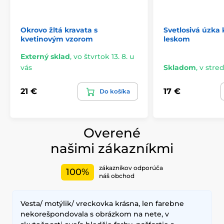
Okrovo žltá kravata s
Svetlosivá úzka 
kvetinovým vzorom
leskom
Externý sklad
,
vo štvrtok 13. 8. u
vás
Skladom
,
v stred
21 €
17 €
Do košíka
Overené
našimi zákazníkmi
zákazníkov odporúča
100%
náš obchod
Vesta/ motýlik/ vreckovka krásna, len farebne
nekorešpondovala s obrázkom na nete, v