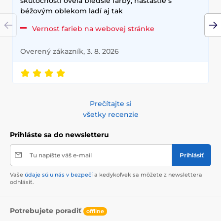
skutočnosti oveľa bledšie farby, našťastie s
béžovým oblekom ladí aj tak
Vernosť farieb na webovej stránke
Overený zákazník, 3. 8. 2026
Prečítajte si
všetky recenzie
Prihláste sa do newsletteru
Tu napíšte váš e-mail
Prihlásiť
Vaše
údaje sú u nás v bezpečí
a kedykoľvek sa môžete z newslettera
odhlásiť.
Potrebujete poradiť
offline