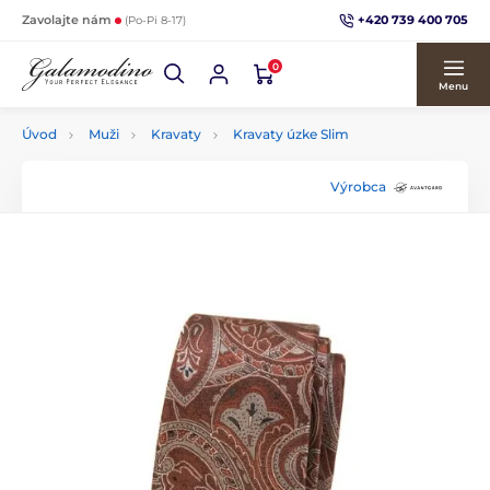
+420 739 400 705
Zavolajte nám
(Po-Pi 8-17)
0
Menu
Úvod
Muži
Kravaty
Kravaty úzke Slim
Výrobca